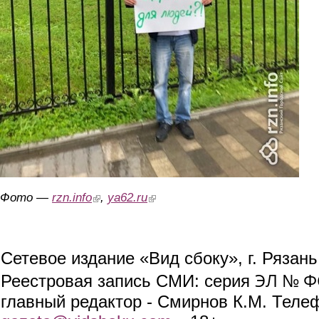
Фото —
rzn.info
(link is external)
,
ya62.ru
(link is external)
Сетевое издание «Вид сбоку», г. Рязан
ЭЛ № ФС
Реестровая запись СМИ: серия
главный редактор - Смирнов К.М. Телефо
(link sends e-mail)