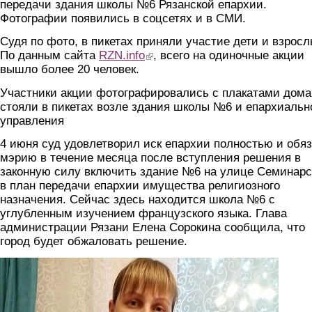
передачи здания школы №6 Рязанской епархии.
Фотографии появились в соцсетях и в СМИ.
Судя по фото, в пикетах приняли участие дети и взросл
По данным сайта
RZN.info
(link is external)
, всего на одиночные акции
вышло более 20 человек.
Участники акции фотографировались с плакатами дома
стояли в пикетах возле здания школы №6 и епархиальн
управления
4 июня суд удовлетворил иск епархии полностью и обя
мэрию в течение месяца после вступления решения в
законную силу включить здание №6 на улице Семинарс
в план передачи епархии имущества религиозного
назначения. Сейчас здесь находится школа №6 с
углубленным изучением французского языка. Глава
администрации Рязани Елена Сорокина сообщила, что
город будет обжаловать решение.
piket2.jpg