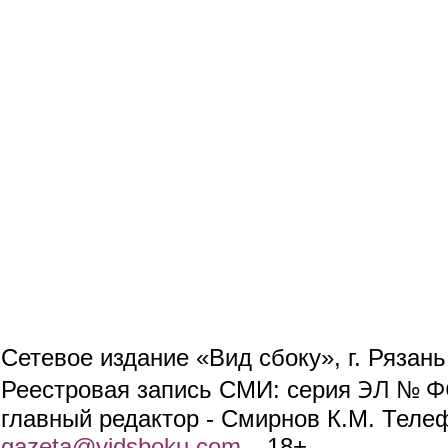
Сетевое издание «Вид сбоку», г. Рязан
ЭЛ № ФС
Реестровая запись СМИ: серия
главный редактор - Смирнов К.М. Телефо
gazeta@vidsboku.com
(link sends e-mail)
. 18+