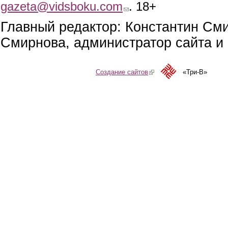
gazeta@vidsboku.com
(link sends e-mail)
. 18+
Главный редактор: Константин См
Смирнова, администратор сайта и 
Создание сайтов
(link is external)
«Три-В»