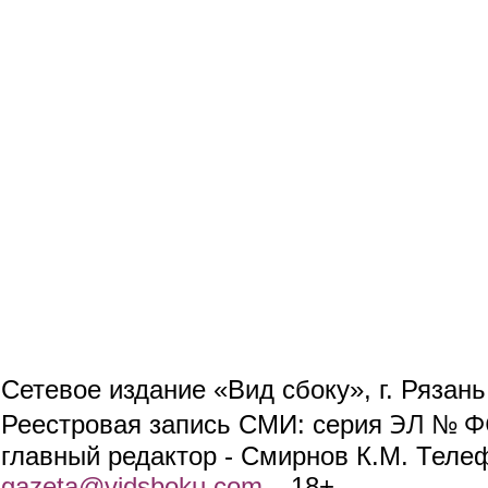
Сетевое издание «Вид сбоку», г. Рязан
ЭЛ № ФС
Реестровая запись СМИ: серия
главный редактор - Смирнов К.М. Телефо
gazeta@vidsboku.com
(link sends e-mail)
. 18+