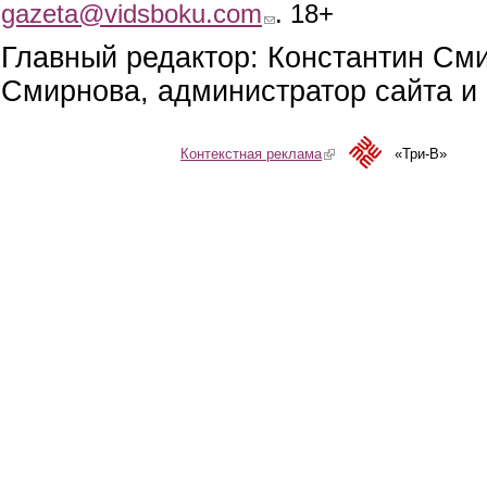
gazeta@vidsboku.com
(link sends e-mail)
. 18+
Главный редактор: Константин См
Смирнова, администратор сайта и 
Контекстная реклама
(link is external)
«Три-В»