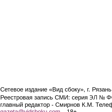
Сетевое издание «Вид сбоку», г. Рязан
ЭЛ № ФС
Реестровая запись СМИ: серия
главный редактор - Смирнов К.М. Телефо
gazeta@vidsboku.com
(link sends e-mail)
. 18+