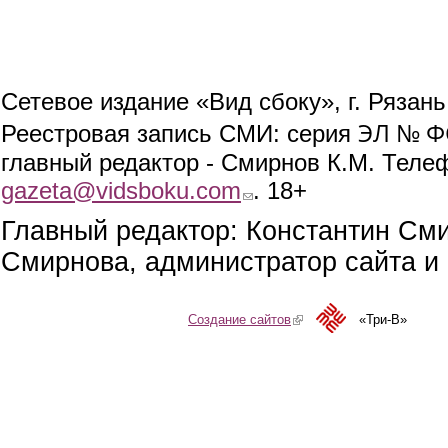
Сетевое издание «Вид сбоку», г. Рязан
ЭЛ № ФС
Реестровая запись СМИ: серия
главный редактор - Смирнов К.М. Телефо
gazeta@vidsboku.com
(link sends e-mail)
. 18+
Главный редактор: Константин См
Смирнова, администратор сайта и 
Создание сайтов
(link is external)
«Три-В»