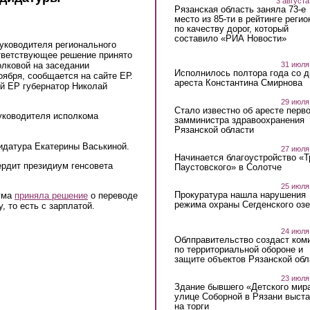
3 августа
Рязанская область заняла 73-е
место из 85-ти в рейтинге регио
по качеству дорог, который
составило «РИА Новости»
уководителя регионального
тветствующее решение принято
олковой на заседании
31 июля
Исполнилось полтора года со д
оября, сообщается на сайте ЕР.
ареста Константина Смирнова
ой ЕР губернатор Николай
29 июля
Стало известно об аресте перво
уководителя исполкома
замминистра здравоохранения
.
Рязанской области
идатура Екатерины Васькиной.
27 июля
Начинается благоустройство «
ердит президиум генсовета
Паустовского» в Солотче
25 июля
Прокуратура нашла нарушения
Дума
приняла решение
о переводе
режима охраны Сегденского озе
 то есть с зарплатой.
24 июля
Облправительство создаст ком
по территориальной обороне и
защите объектов Рязанской обл
23 июля
Здание бывшего «Детского мир
улице Соборной в Рязани выст
на торги