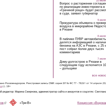
10 июля
Вопрос о расторжении соглаше
по реализации инвестпроекта в
«Грачиной роще» будет рассмо
в суде, заявил губернатор
9 июля
Прокуратура объявила о провер
воздуха в микрорайоне Недост
в Рязани
8 июля
В паблике ПУВР автомобилист
делятся информацией о наличи
бензина на АЗС в Рязани, с 25 
пост собрал более двух тысяч
комментариев
7 июля
Дому-долгострою в Рязани в
следующем году исполнится 10
– дольщики
все ново
ЭЛ № ФС 77 - 7826
1 от 14 апреля 20
овано Роскомнадзором. Реестровая запись СМИ: серия
(link sends e-mail)
om
. 18+
й редактор: Марина Смирнова, администратор сайта и аккаунтов в соцсетях: Светлан
Концессия «Водока
тов
(link is external)
«Три-В»