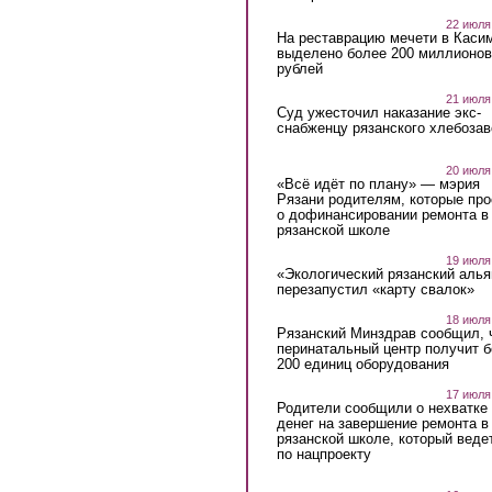
22 июля
На реставрацию мечети в Каси
выделено более 200 миллионов
рублей
21 июля
Суд ужесточил наказание экс-
снабженцу рязанского хлебоза
20 июля
«Всё идёт по плану» — мэрия
Рязани родителям, которые пр
о дофинансировании ремонта в
рязанской школе
19 июля
«Экологический рязанский алья
перезапустил «карту свалок»
18 июля
Рязанский Минздрав сообщил, 
перинатальный центр получит 
200 единиц оборудования
17 июля
Родители сообщили о нехватке
денег на завершение ремонта в
рязанской школе, который веде
по нацпроекту