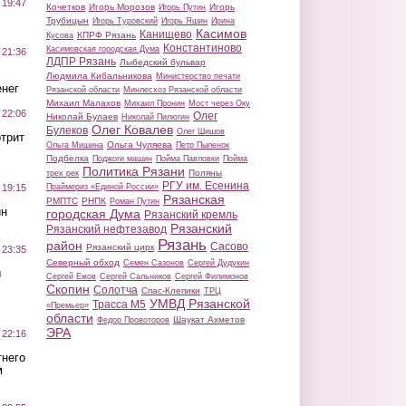
 19:47
Кочетков
Игорь Морозов
Игорь
Игорь Путин
Трубицын
Игорь Туровский
Игорь Яшин
Ирина
Касимов
Канищево
КПРФ Рязань
Кусова
Константиново
Касимовская городская Дума
 21:36
ЛДПР Рязань
Лыбедский бульвар
Людмила Кибальникова
Министерство печати
нег
Рязанской области
Минлесхоз Рязанской области
Михаил Малахов
Михаил Пронин
Мост через Оку
 22:06
Олег
Николай Булаев
Николай Пилюгин
Олег Ковалев
Булеков
Олег Шишов
трит
Ольга Чуляева
Ольга Мишина
Петр Пыленок
Подбелка
Поджоги машин
Пойма Павловки
Пойма
Политика Рязани
Поляны
трех рек
РГУ им. Есенина
Праймериз «Единой России»
 19:15
Рязанская
РМПТС
РНПК
Роман Путин
ин
городская Дума
Рязанский кремль
Рязанский
Рязанский нефтезавод
Рязань
район
Сасово
Рязанский цирк
 23:35
Северный обход
Семен Сазонов
Сергей Дудукин
ы
Сергей Ежов
Сергей Сальников
Сергей Филимонов
Скопин
Солотча
Спас-Клепики
ТРЦ
УМВД Рязанской
Трасса М5
«Премьер»
области
Шаукат Ахметов
Федор Провоторов
ЭРА
 22:16
тнего
м