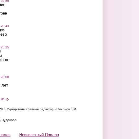
 20:55
ния
трен
 20:43
ке
оево
 23:25
ы
и
июня
 20:08
 лет
сти
20 г.
Учредитель, главный редактор - Смирнов К.М.
а Чудакова.
нала»
Неизвестный Павлов