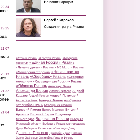
Не понят народом
 22:34
мове
Сергей Чиграков
Создал интригу в Рязани
 19:25
вода
 21:07
осили
«Атрон» Рязань
«Глобус» Рязань
«Городские
«Единая Россия» Рязань
проекты»
«Лучшие друзья» Рязань
«М5 Молл» Рязань
«Новая газета»
«Мещерская сторона»
 23:13
Рязань
«Сбербанк» Рязань
«Северная
нс»
компания»
«Справедливая Россия» Рязань
«Яблоко» Рязань
Александр Чайка
Александр Шерин
 21:32
Андрей
Алексей Фролов
что
Кашаев
Андрей Петруцкий
Андрей Красов
более
Аркадий Фомин
Антон Воробьев
Арт-Лужайка
Арт-лужайка Рязань
Беженцы из Украины
Валерий Рюмин
Виталий
Виктор Малюгин
 21:04
Артемов
Виталий Ларин
Владимир
Водоканал Рязани
Мимоглядов
Выборы в
Рязанской области
Выборы в Рязанскую городскую
тся
Думу
Выборы в Рязанскую областную Думу
Дашково-Песочня
Дмитрий Гудков
Евгений
Заборье
Игорь
Зызин
Застройка Рязани