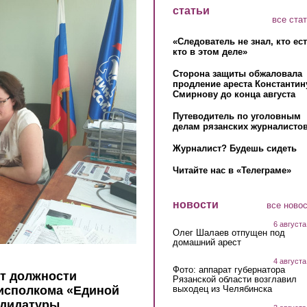
статьи
все ста
«Следователь не знал, кто ес
кто в этом деле»
Сторона защиты обжаловала
продление ареста Константин
Смирнову до конца августа
Путеводитель по уголовным
делам рязанских журналистов
Журналист? Будешь сидеть
Читайте нас в «Телеграме»
новости
все ново
6 августа
Олег Шалаев отпущен под
домашний арест
4 августа
Фото: аппарат губернатора
т должности
Рязанской области возглавил
выходец из Челябинска
 исполкома «Единой
ндидатуры