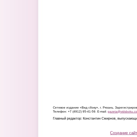
Сетевое издание «Вид сбоку», г. Рязань. Зарегистрир
Телефон: +7 (4912) 95-41-59. E-mail:
gazeta@vidsboku.c
Главный редактор: Константин Смирнов, выпускающи
Создание сай