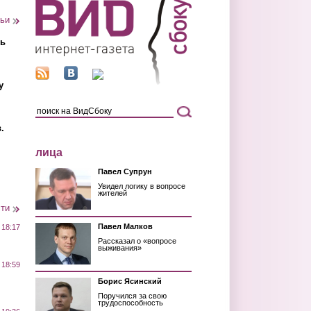
тьи
ть
у
.
лица
Павел Супрун
Увидел логику в вопросе
жителей
сти
Павел Малков
 18:17
Рассказал о «вопросе
выживания»
 18:59
Борис Ясинский
Поручился за свою
трудоспособность