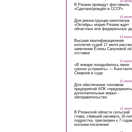
16 июля
В Рязани проведут фестиваль
«Сделано/рождён в СССР»
15 июля
Для реконструкции кинотеатра
«Октябрь» мэрия Рязани ждет
областных или федеральных де
14 июля
Высшая квалификационная
коллегия судей 17 июля рассмо
заявление Елены Сапуновой об
отставке
13 июля
«В январе понадобилось меня
срочно устранить» — Констант
Смирнов в суде
12 июля
Для обеспечения топливом
предприятий АПК «предпринят
дополнительные меры» -
облправительство
11 июля
В Рязанской области сельский
глава, сбивший насмерть 16-ле
подростка, приговорен к 7 года
колонии-поселения