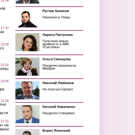
 19:36
нов
Рустам Халиков
Назначен в Тверь
 17:37
ня
Лариса Пастухова
Получила новую
должность в АФК
 23:09
«Система»
го
Ольга Свинцова
 21:02
Неудачно крышанула
Тропы
Минфин
 23:45
Николай Любимов
ра
Не получил портрет
 21:06
итет
Евгений Кириченко
асти
Неудачно станцевал
 21:31
а» на
авили
Борис Ясинский