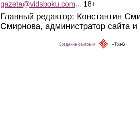
gazeta@vidsboku.com
(link sends e-mail)
. 18+
Главный редактор: Константин См
Смирнова, администратор сайта и 
Создание сайтов
(link is external)
«Три-В»