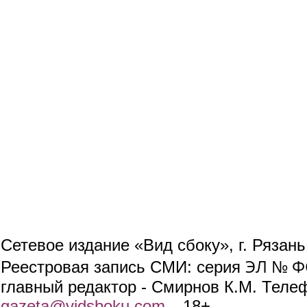
Сетевое издание «Вид сбоку», г. Рязан
ЭЛ № ФС
Реестровая запись СМИ: серия
главный редактор - Смирнов К.М. Телефо
gazeta@vidsboku.com
(link sends e-mail)
. 18+