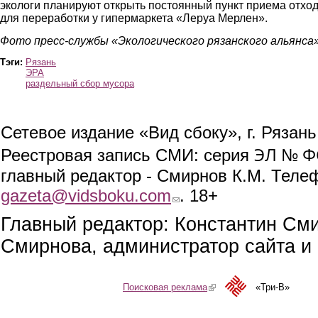
экологи планируют открыть постоянный пункт приема отхо
для переработки у гипермаркета «Леруа Мерлен».
Фото пресс-службы «Экологического рязанского альянса
Тэги:
Рязань
ЭРА
раздельный сбор мусора
Сетевое издание «Вид сбоку», г. Рязан
ЭЛ № ФС
Реестровая запись СМИ: серия
главный редактор - Смирнов К.М. Телефо
gazeta@vidsboku.com
(link sends e-mail)
. 18+
Главный редактор: Константин См
Смирнова, администратор сайта и 
Поисковая реклама
(link is external)
«Три-В»