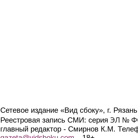
Сетевое издание «Вид сбоку», г. Рязан
ЭЛ № ФС
Реестровая запись СМИ: серия
главный редактор - Смирнов К.М. Телефо
gazeta@vidsboku.com
(link sends e-mail)
. 18+