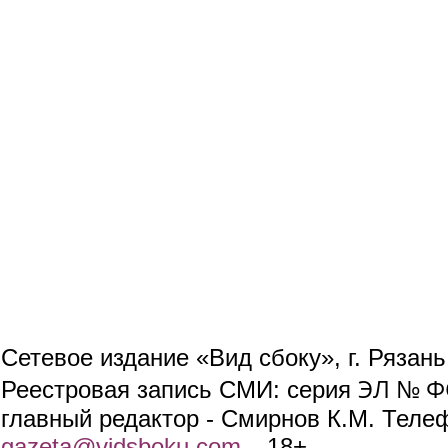
Сетевое издание «Вид сбоку», г. Рязан
ЭЛ № ФС
Реестровая запись СМИ: серия
главный редактор - Смирнов К.М. Телефо
gazeta@vidsboku.com
(link sends e-mail)
. 18+