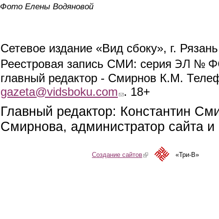
Фото Елены Водяновой
Сетевое издание «Вид сбоку», г. Рязан
ЭЛ № ФС
Реестровая запись СМИ: серия
главный редактор - Смирнов К.М. Телефо
gazeta@vidsboku.com
(link sends e-mail)
. 18+
Главный редактор: Константин См
Смирнова, администратор сайта и 
Создание сайтов
(link is external)
«Три-В»