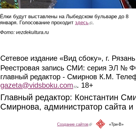
Ёлки будут выставлены на Лыбедском бульваре до 8
января. Голосование проходит
здесь
(link is external)
.
Фото: vezdekultura.ru
Сетевое издание «Вид сбоку», г. Рязан
ЭЛ № ФС
Реестровая запись СМИ: серия
главный редактор - Смирнов К.М. Телефо
gazeta@vidsboku.com
(link sends e-mail)
. 18+
Главный редактор: Константин См
Смирнова, администратор сайта и 
Создание сайтов
(link is external)
«Три-В»