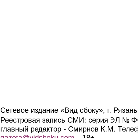
Сетевое издание «Вид сбоку», г. Рязан
ЭЛ № ФС
Реестровая запись СМИ: серия
главный редактор - Смирнов К.М. Телефо
gazeta@vidsboku.com
(link sends e-mail)
. 18+