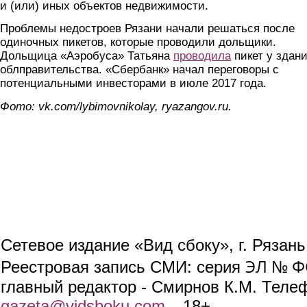
и (или) иных объектов недвижимости.
Проблемы недостроев Рязани начали решаться после
одиночных пикетов, которые проводили дольщики.
Дольщица «Аэробуса» Татьяна
проводила
пикет у здан
облправительства. «Сбербанк» начал переговоры с
потенциальными инвесторами в июле 2017 года.
Фото: vk.com/lybimovnikolay, ryazangov.ru.
Сетевое издание «Вид сбоку», г. Рязан
ЭЛ № ФС
Реестровая запись СМИ: серия
главный редактор - Смирнов К.М. Телефо
gazeta@vidsboku.com
(link sends e-mail)
. 18+