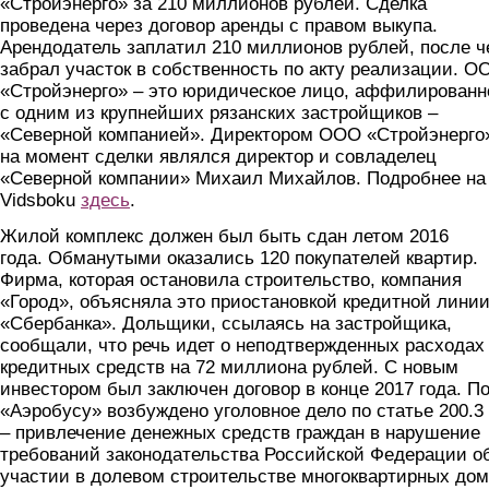
«Стройэнерго» за 210 миллионов рублей. Сделка
проведена через договор аренды с правом выкупа.
Арендодатель заплатил 210 миллионов рублей, после ч
забрал участок в собственность по акту реализации. О
«Стройэнерго» – это юридическое лицо, аффилированн
с одним из крупнейших рязанских застройщиков –
«Северной компанией». Директором ООО «Стройэнерго
на момент сделки являлся директор и совладелец
«Северной компании» Михаил Михайлов. Подробнее на
Vidsboku
здесь
.
Жилой комплекс должен был быть сдан летом 2016
года. Обманутыми оказались 120 покупателей квартир.
Фирма, которая остановила строительство, компания
«Город», объясняла это приостановкой кредитной линии
«Сбербанка». Дольщики, ссылаясь на застройщика,
сообщали, что речь идет о неподтвержденных расходах
кредитных средств на 72 миллиона рублей. С новым
инвестором был заключен договор в конце 2017 года. П
«Аэробусу» возбуждено уголовное дело по статье 200.3
– привлечение денежных средств граждан в нарушение
требований законодательства Российской Федерации о
участии в долевом строительстве многоквартирных до