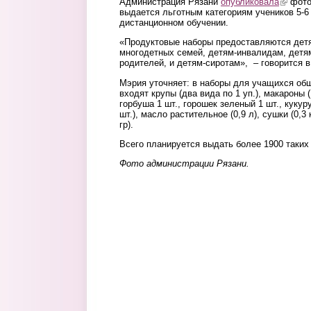
Администрация Рязани
опубликовала
(link is 
фото 
выдается льготным категориям учеников 5-6
дистанционном обучении.
«Продуктовые наборы предоставляются дет
многодетных семей, детям-инвалидам, детя
родителей, и детям-сиротам», – говорится в
Мэрия уточняет: в наборы для учащихся о
входят крупы (два вида по 1 уп.), макароны (
горбуша 1 шт., горошек зеленый 1 шт., кукур
шт.), масло растительное (0,9 л), сушки (0,3 к
гр).
Всего планируется выдать более 1900 таких
Фото администрации Рязани.