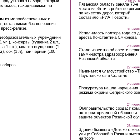
3 августа
external)
продуктового набора, который
Рязанская область заняла 73-е
 классов, находившимся на
место из 85-ти в рейтинге регио
по качеству дорог, который
составило «РИА Новости»
ям из малообеспеченных и
м, оставшимся без попечения
 пресс-релизе.
31 июля
Исполнилось полтора года со д
бщеобразовательных учреждений
ареста Константина Смирнова
1 уп.), консервы (тушенка 2 шт.,
29 июля
уза 1 шт.), молоко сгущенное (1
Стало известно об аресте перво
г), сок (1 л), чай черный (100
замминистра здравоохранения
Рязанской области
 наборов.
27 июля
Начинается благоустройство «
Паустовского» в Солотче
25 июля
Прокуратура нашла нарушения
режима охраны Сегденского озе
24 июля
Облправительство создаст ком
по территориальной обороне и
защите объектов Рязанской обл
23 июля
Здание бывшего «Детского мир
улице Соборной в Рязани выст
на торги