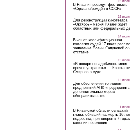
16 июля
В Рязани проведут фестиваль
«Сделано/рождён в СССР»
15 июля
Для реконструкции кинотеатра
«Октябрь» мэрия Рязани ждет
областных или федеральных де
14 июля
Высшая квалификационная
коллегия судей 17 июля рассмо
заявление Елены Сапуновой об
отставке
13 июля
«В январе понадобилось меня
срочно устранить» — Констант
Смирнов в суде
12 июля
Для обеспечения топливом
предприятий АПК «предпринят
дополнительные меры» -
облправительство
11 июля
В Рязанской области сельский
глава, сбивший насмерть 16-ле
подростка, приговорен к 7 года
колонии-поселения