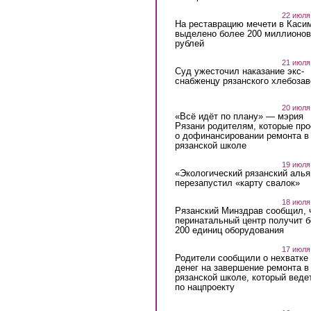
22 июля
На реставрацию мечети в Каси
выделено более 200 миллионов
рублей
21 июля
Суд ужесточил наказание экс-
снабженцу рязанского хлебоза
20 июля
«Всё идёт по плану» — мэрия
Рязани родителям, которые пр
о дофинансировании ремонта в
рязанской школе
19 июля
«Экологический рязанский алья
перезапустил «карту свалок»
18 июля
Рязанский Минздрав сообщил, 
перинатальный центр получит 
200 единиц оборудования
17 июля
Родители сообщили о нехватке
денег на завершение ремонта в
рязанской школе, который веде
по нацпроекту