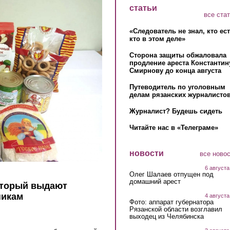
статьи
все ста
«Следователь не знал, кто ес
кто в этом деле»
Сторона защиты обжаловала
продление ареста Константин
Смирнову до конца августа
Путеводитель по уголовным
делам рязанских журналистов
Журналист? Будешь сидеть
Читайте нас в «Телеграме»
новости
все ново
6 августа
Олег Шалаев отпущен под
домашний арест
оторый выдают
никам
4 августа
Фото: аппарат губернатора
Рязанской области возглавил
выходец из Челябинска