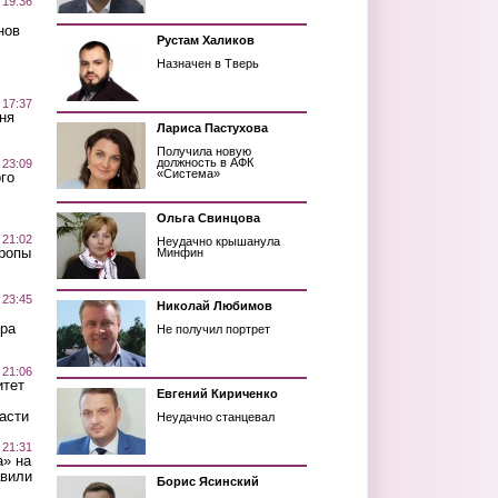
 19:36
нов
Рустам Халиков
Назначен в Тверь
 17:37
ня
Лариса Пастухова
Получила новую
должность в АФК
 23:09
«Система»
го
Ольга Свинцова
 21:02
Неудачно крышанула
Тропы
Минфин
 23:45
Николай Любимов
ра
Не получил портрет
 21:06
итет
Евгений Кириченко
асти
Неудачно станцевал
 21:31
а» на
авили
Борис Ясинский