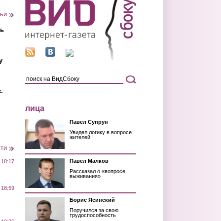
тьи
ть
у
.
лица
Павел Супрун
Увидел логику в вопросе
жителей
сти
Павел Малков
 18:17
Рассказал о «вопросе
выживания»
 18:59
Борис Ясинский
Поручился за свою
трудоспособность