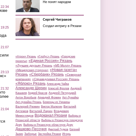
Не понят народом
 22:34
мове
Сергей Чиграков
Создал интригу в Рязани
 19:25
вода
 21:07
осили
«Атрон» Рязань
«Глобус» Рязань
«Городские
«Единая Россия» Рязань
проекты»
«Лучшие друзья» Рязань
«М5 Молл» Рязань
«Новая газета»
«Мещерская сторона»
 23:13
Рязань
«Сбербанк» Рязань
«Северная
нс»
компания»
«Справедливая Россия» Рязань
«Яблоко» Рязань
Александр Чайка
Александр Шерин
 21:32
Андрей
Алексей Фролов
что
Кашаев
Андрей Петруцкий
Андрей Красов
более
Аркадий Фомин
Антон Воробьев
Арт-Лужайка
Арт-лужайка Рязань
Беженцы из Украины
Валерий Рюмин
Виталий
Виктор Малюгин
 21:04
Артемов
Виталий Ларин
Владимир
Водоканал Рязани
Мимоглядов
Выборы в
Рязанской области
Выборы в Рязанскую городскую
тся
Думу
Выборы в Рязанскую областную Думу
Дашково-Песочня
Дмитрий Гудков
Евгений
Заборье
Игорь
Зызин
Застройка Рязани