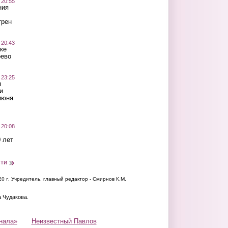
 20:55
ния
трен
 20:43
ке
оево
 23:25
ы
и
июня
 20:08
 лет
сти
20 г.
Учредитель, главный редактор - Смирнов К.М.
а Чудакова.
нала»
Неизвестный Павлов