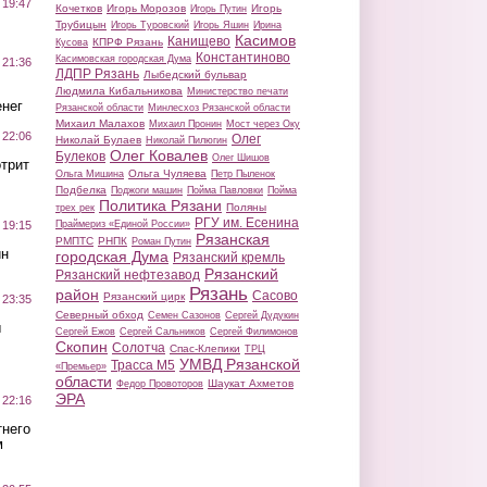
 19:47
Кочетков
Игорь Морозов
Игорь
Игорь Путин
Трубицын
Игорь Туровский
Игорь Яшин
Ирина
Касимов
Канищево
КПРФ Рязань
Кусова
Константиново
Касимовская городская Дума
 21:36
ЛДПР Рязань
Лыбедский бульвар
Людмила Кибальникова
Министерство печати
нег
Рязанской области
Минлесхоз Рязанской области
Михаил Малахов
Михаил Пронин
Мост через Оку
 22:06
Олег
Николай Булаев
Николай Пилюгин
Олег Ковалев
Булеков
Олег Шишов
трит
Ольга Чуляева
Ольга Мишина
Петр Пыленок
Подбелка
Поджоги машин
Пойма Павловки
Пойма
Политика Рязани
Поляны
трех рек
РГУ им. Есенина
Праймериз «Единой России»
 19:15
Рязанская
РМПТС
РНПК
Роман Путин
ин
городская Дума
Рязанский кремль
Рязанский
Рязанский нефтезавод
Рязань
район
Сасово
Рязанский цирк
 23:35
Северный обход
Семен Сазонов
Сергей Дудукин
ы
Сергей Ежов
Сергей Сальников
Сергей Филимонов
Скопин
Солотча
Спас-Клепики
ТРЦ
УМВД Рязанской
Трасса М5
«Премьер»
области
Шаукат Ахметов
Федор Провоторов
ЭРА
 22:16
тнего
м