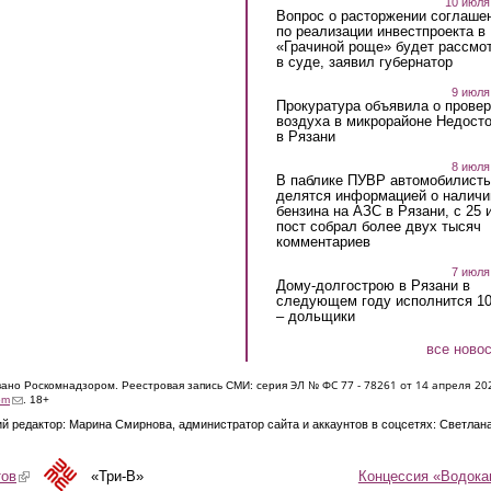
10 июля
Вопрос о расторжении соглаше
по реализации инвестпроекта в
«Грачиной роще» будет рассмо
в суде, заявил губернатор
9 июля
Прокуратура объявила о провер
воздуха в микрорайоне Недост
в Рязани
8 июля
В паблике ПУВР автомобилист
делятся информацией о наличи
бензина на АЗС в Рязани, с 25 
пост собрал более двух тысяч
комментариев
7 июля
Дому-долгострою в Рязани в
следующем году исполнится 10
– дольщики
все ново
ЭЛ № ФС 77 - 7826
1 от 14 апреля 20
овано Роскомнадзором. Реестровая запись СМИ: серия
(link sends e-mail)
om
. 18+
й редактор: Марина Смирнова, администратор сайта и аккаунтов в соцсетях: Светлан
Концессия «Водока
тов
(link is external)
«Три-В»