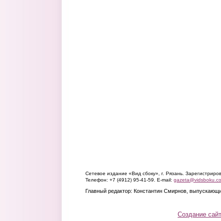
Сетевое издание «Вид сбоку», г. Рязань. Зарегистрир
Телефон: +7 (4912) 95-41-59. E-mail:
gazeta@vidsboku.c
Главный редактор: Константин Смирнов, выпускающи
Создание сай