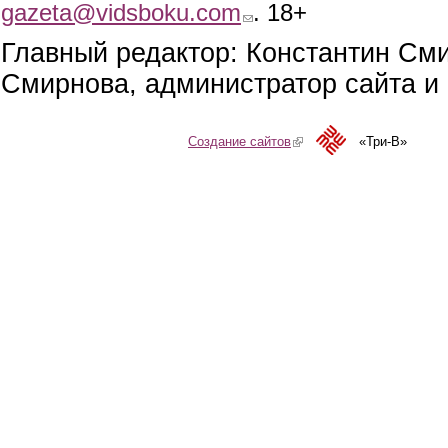
gazeta@vidsboku.com
(link sends e-mail)
. 18+
Главный редактор: Константин См
Смирнова, администратор сайта и 
Создание сайтов
(link is external)
«Три-В»