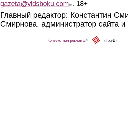
gazeta@vidsboku.com
(link sends e-mail)
. 18+
Главный редактор: Константин См
Смирнова, администратор сайта и 
Контекстная реклама
(link is external)
«Три-В»