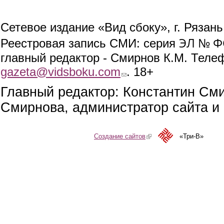
Сетевое издание «Вид сбоку», г. Рязан
ЭЛ № ФС
Реестровая запись СМИ: серия
главный редактор - Смирнов К.М. Телефо
gazeta@vidsboku.com
(link sends e-mail)
. 18+
Главный редактор: Константин См
Смирнова, администратор сайта и 
Создание сайтов
(link is external)
«Три-В»