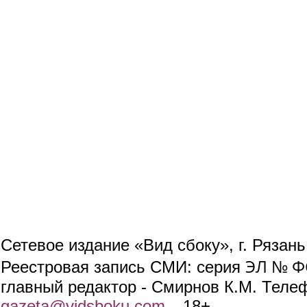
Сетевое издание «Вид сбоку», г. Рязан
ЭЛ № ФС
Реестровая запись СМИ: серия
главный редактор - Смирнов К.М. Телефо
gazeta@vidsboku.com
(link sends e-mail)
. 18+