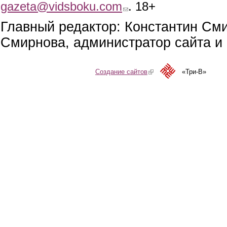
gazeta@vidsboku.com
(link sends e-mail)
. 18+
Главный редактор: Константин См
Смирнова, администратор сайта и 
Создание сайтов
(link is external)
«Три-В»