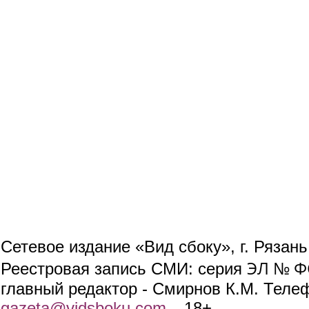
Сетевое издание «Вид сбоку», г. Рязан
ЭЛ № ФС
Реестровая запись СМИ: серия
главный редактор - Смирнов К.М. Телефо
gazeta@vidsboku.com
(link sends e-mail)
. 18+