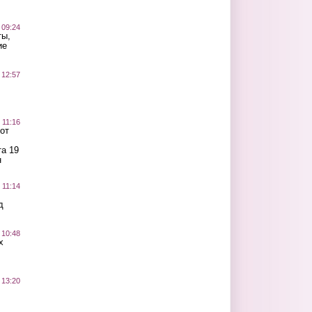
 09:24
ты,
ие
 12:57
 11:16
от
а 19
н
 11:14
д
 10:48
х
 13:20