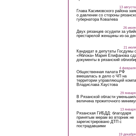
13 августа
Глава Касимовского района зая
о давлении со стороны рязанск
губернатора Ковалева
26 июля
Двух рязанцев осудили за убий
престарелой женщины из-за ден
21 июля
Кандидат в депутаты Госдумы 
«Яблока» Мария Епифанова сд
документы в рязанский облизби
4 февраля
Общественная палата РФ
вмешалась в дело о ЧП на
территории управляющей комп
Владислава Хаустова
29 января
В Рязанской области уменьшил
величина прожиточного миниму
13 января
Рязанская ГИБДД: благодаря
принятым мерам во вторник не
зарегистрировано ДТП с
пострадавшими
19 декабря