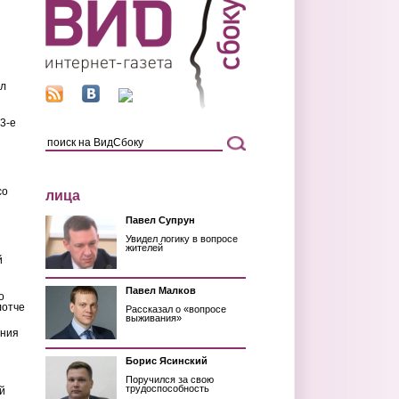
ил
3-е
со
лица
Павел Супрун
Увидел логику в вопросе
жителей
й
Павел Малков
о
лотче
Рассказал о «вопросе
выживания»
ения
Борис Ясинский
Поручился за свою
трудоспособность
й