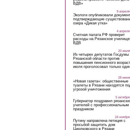
ВДВ»
9 апреля
Экологи опубликовали докумен
подтверждающие существован
озера «Дикая утка»
4 апреля
Счетная палата РФ проверит
расходы на Рязанское училище
ВДВ
20 июля
Из четырех депутатов Госдумы 
Рязанской области против
повышения пенсионного возраст
июля проголосовал только оди
28 июня
«Новая газета»: общественные
туалеты в Рязани находятся по
угрозой уничтожения
5 октября
Губернатор поздравил рязански
учителей с профессиональным
праздником
24 ноября
Путину направлена петиция с
просьбой защитить дом
Циолковского в Рязани