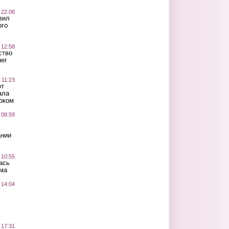
 22:06
вил
ого
 12:58
ство
ег
 11:23
от
ала
рком
 08:59
ании
 10:55
ась
ма
 14:04
 17:31