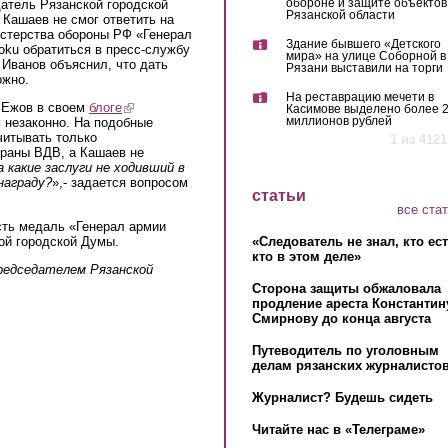
обороне и защите объектов
атель Рязанской городской
Рязанской области
Кашаев не смог ответить на
истерства обороны РФ «Генерал
Здание бывшего «Детского
oku обратиться в пресс-службу
мира» на улице Соборной в
Иванов объяснил, что дать
Рязани выставили на торги
ожно.
На реставрацию мечети в
 Ежов в своем
блоге
(link is external)
Касимове выделено более 
миллионов рублей
 незаконно. На подобные
)
читывать только
1 из 4121
ераны ВДВ, а Кашаев не
а какие заслуги не ходивший в
награду?
»,- задается вопросом
статьи
все ста
сть медаль «Генерал армии
«Следователь не знал, кто ес
rnal)
ой городской Думы.
кто в этом деле»
председателем Рязанской
Сторона защиты обжаловала
продление ареста Константин
Смирнову до конца августа
Путеводитель по уголовным
делам рязанских журналистов
Журналист? Будешь сидеть
Читайте нас в «Телеграме»