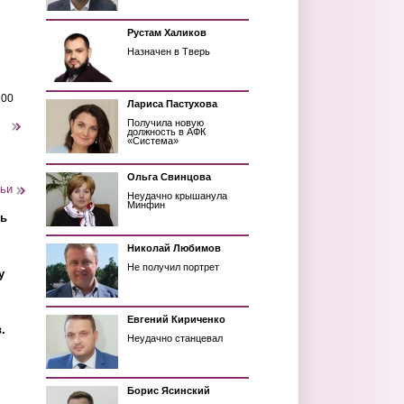
Рустам Халиков
Назначен в Тверь
200
Лариса Пастухова
Получила новую
следующая ›
должность в АФК
«Система»
Ольга Свинцова
тьи
Неудачно крышанула
Минфин
ть
Николай Любимов
Не получил портрет
у
Евгений Кириченко
.
Неудачно станцевал
Борис Ясинский