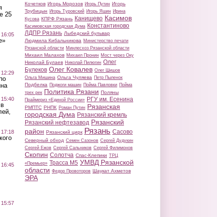
Кочетков
Игорь Морозов
Игорь
Игорь Путин
я
Трубицын
Игорь Туровский
Игорь Яшин
Ирина
е 25
Касимов
Канищево
КПРФ Рязань
Кусова
Константиново
Касимовская городская Дума
ЛДПР Рязань
Лыбедский бульвар
 16:05
е»
Людмила Кибальникова
Министерство печати
Рязанской области
Минлесхоз Рязанской области
Михаил Малахов
Михаил Пронин
Мост через Оку
Олег
Николай Булаев
Николай Пилюгин
Олег Ковалев
Булеков
Олег Шишов
 12:29
Ольга Чуляева
Ольга Мишина
Петр Пыленок
по
Подбелка
ина
Поджоги машин
Пойма Павловки
Пойма
Политика Рязани
Поляны
трех рек
РГУ им. Есенина
 15:40
Праймериз «Единой России»
 в
Рязанская
РМПТС
РНПК
Роман Путин
лей,
городская Дума
Рязанский кремль
Рязанский
Рязанский нефтезавод
Рязань
район
Сасово
 17:18
Рязанский цирк
кого
Северный обход
Семен Сазонов
Сергей Дудукин
Сергей Ежов
Сергей Сальников
Сергей Филимонов
Скопин
Солотча
Спас-Клепики
ТРЦ
УМВД Рязанской
Трасса М5
«Премьер»
 16:45
области
Шаукат Ахметов
Федор Провоторов
ЭРА
 15:57