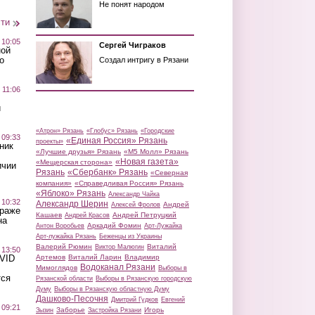
Не понят народом
сти
 10:05
Сергей Чиграков
ной
о
Создал интригу в Рязани
 11:06
й
«Атрон» Рязань
«Глобус» Рязань
«Городские
 09:33
«Единая Россия» Рязань
проекты»
ник
«Лучшие друзья» Рязань
«М5 Молл» Рязань
«Новая газета»
«Мещерская сторона»
ичии
Рязань
«Сбербанк» Рязань
«Северная
компания»
«Справедливая Россия» Рязань
«Яблоко» Рязань
Александр Чайка
 10:32
Александр Шерин
Андрей
Алексей Фролов
краже
Кашаев
Андрей Петруцкий
Андрей Красов
на
Аркадий Фомин
Антон Воробьев
Арт-Лужайка
Арт-лужайка Рязань
Беженцы из Украины
Валерий Рюмин
Виталий
Виктор Малюгин
 13:50
Артемов
Виталий Ларин
Владимир
OVID
Водоканал Рязани
Мимоглядов
Выборы в
тся
Рязанской области
Выборы в Рязанскую городскую
Думу
Выборы в Рязанскую областную Думу
Дашково-Песочня
Дмитрий Гудков
Евгений
 09:21
Заборье
Игорь
Зызин
Застройка Рязани