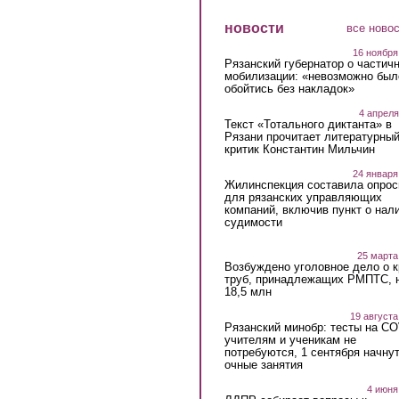
новости
все ново
16 ноября
Рязанский губернатор о частич
мобилизации: «невозможно был
обойтись без накладок»
4 апреля
Текст «Тотального диктанта» в
Рязани прочитает литературны
критик Константин Мильчин
24 января
Жилинспекция составила опрос
для рязанских управляющих
компаний, включив пункт о нал
судимости
25 марта
Возбуждено уголовное дело о 
труб, принадлежащих РМПТС, 
18,5 млн
19 августа
Рязанский минобр: тесты на C
учителям и ученикам не
потребуются, 1 сентября начну
очные занятия
4 июня