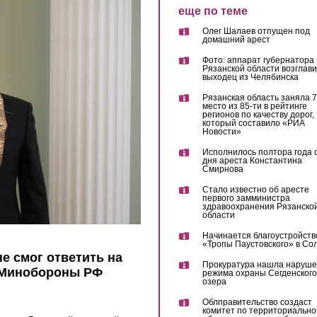
еще по теме
Олег Шалаев отпущен под
домашний арест
Фото: аппарат губернатора
Рязанской области возглав
выходец из Челябинска
Рязанская область заняла 7
место из 85-ти в рейтинге
регионов по качеству дорог,
который составило «РИА
Новости»
Исполнилось полтора года 
дня ареста Константина
Смирнова
Стало известно об аресте
первого замминистра
здравоохранения Рязанско
области
Начинается благоустройств
«Тропы Паустовского» в Со
е смог ответить на
Прокуратура нашла наруш
ь Минобороны РФ
режима охраны Сегденского
озера
Облправительство создаст
комитет по территориально