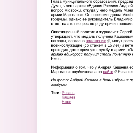
Глава муниципального образования, председ
Думы, член партии «Единая Россия» Андрей 
вопрос Vidsboku, откуда у него медаль Мин
армии Маргелов». Он порекомендовал Vidsb
гордумы, однако ее руководитель Владимир 
ответ на этот вопрос по ряду причин невозм
Оппозиционный политик и журналист Сергей
утверждает, что медаль получена Кашаевым
награды, согласно
положению
(link is external
, могут расс
военнослужащие (со стажем в 15 лет) и вет
проходил даже срочную службу в армии. «
З
армию единоросс получил столь почетную 
Ежов.
Информация о том, что у Андрея Кашаева е
Маргелов» опубликована на
сайте
(link is exte
Рязанск
На фото: Андрей Кашаев в день избрания 
гордумы
Тэги:
Рязань
Кашаев
Ежов