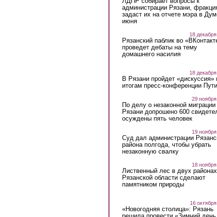
ЛДПР собирает вопросы к
администрации Рязани, фракци
задаст их на отчете мэра в Дум
июня
18 декабря
Рязанский паблик во «ВКонтакт
проведет дебаты на тему
домашнего насилия
18 декабря
В Рязани пройдет «дискуссия» 
итогам пресс-конференции Пут
29 ноября
По делу о незаконной миграции
Рязани допрошено 600 свидете
осуждены пять человек
19 ноября
Суд дал администрации Рязанс
района полгода, чтобы убрать
незаконную свалку
18 ноября
Лиственный лес в двух районах
Рязанской области сделают
памятником природы
16 октября
«Новогодняя столица»: Рязань
решила провести «Зимний день