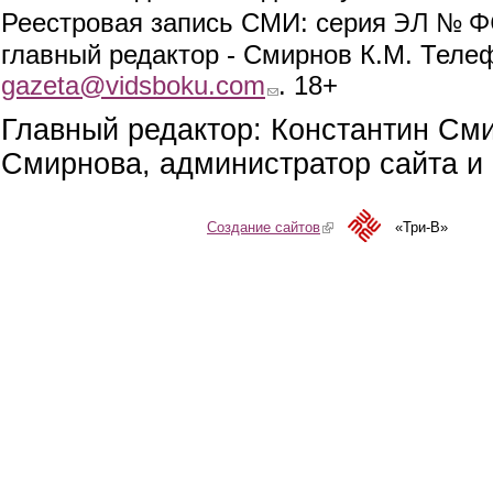
ЭЛ № ФС
Реестровая запись СМИ: серия
главный редактор - Смирнов К.М. Телефо
gazeta@vidsboku.com
(link sends e-mail)
. 18+
Главный редактор: Константин См
Смирнова, администратор сайта и 
Создание сайтов
(link is external)
«Три-В»