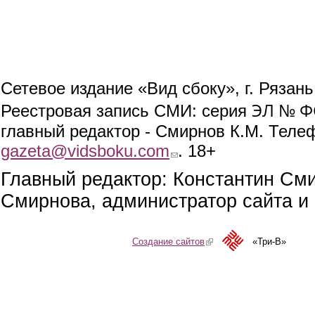
Сетевое издание «Вид сбоку», г. Рязан
ЭЛ № ФС
Реестровая запись СМИ: серия
главный редактор - Смирнов К.М. Телефо
gazeta@vidsboku.com
(link sends e-mail)
. 18+
Главный редактор: Константин См
Смирнова, администратор сайта и 
Создание сайтов
(link is external)
«Три-В»