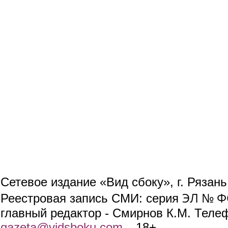
Сетевое издание «Вид сбоку», г. Рязан
ЭЛ № ФС
Реестровая запись СМИ: серия
главный редактор - Смирнов К.М. Телефо
gazeta@vidsboku.com
(link sends e-mail)
. 18+