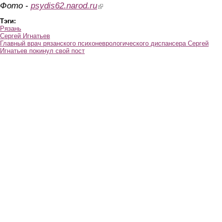
Фото -
psydis62.narod.ru
(link is external)
Тэги:
Рязань
Сергей Игнатьев
Главный врач рязанского психоневрологического диспансера Сергей
Игнатьев покинул свой пост