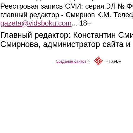
ЭЛ № ФС
Реестровая запись СМИ: серия
главный редактор - Смирнов К.М. Телефо
gazeta@vidsboku.com
(link sends e-mail)
. 18+
Главный редактор: Константин См
Смирнова, администратор сайта и 
Создание сайтов
(link is external)
«Три-В»