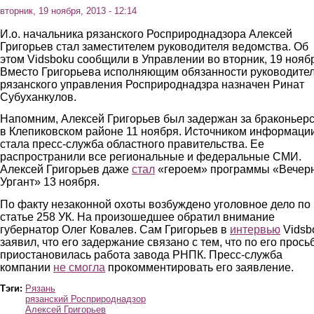
вторник, 19 ноября, 2013 - 12:14
И.о. начальника рязанского Росприроднадзора Алексей
Григорьев стал заместителем руководителя ведомства. Об
этом Vidsboku сообщили в Управлении во вторник, 19 нояб
Вместо Григорьева исполняющим обязанности руководите
рязанского управления Росприроднадзра назначен Ринат
Субуханкулов.
Напомним, Алексей Григорьев был задержан за браконьер
в Клепиковском районе 11 ноября. Источником информаци
стала пресс-служба областного правительства. Ее
распространили все региональные и федеральные СМИ.
Алексей Григорьев даже
стал
«героем» программы «Вечер
Ургант» 13 ноября.
По факту незаконной охоты возбуждено уголовное дело по
статье 258 УК. На произошедшее обратил внимание
губернатор Олег Ковалев. Сам Григорьев в
интервью
Vidsb
заявил, что его задержание связано с тем, что по его прось
приостановилась работа завода РНПК. Пресс-служба
компании
не смогла
прокомментировать его заявление.
Тэги:
Рязань
рязанский Росприроднадзор
Алексей Григорьев