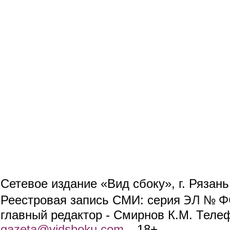
Сетевое издание «Вид сбоку», г. Рязан
ЭЛ № ФС
Реестровая запись СМИ: серия
главный редактор - Смирнов К.М. Телефо
gazeta@vidsboku.com
(link sends e-mail)
. 18+