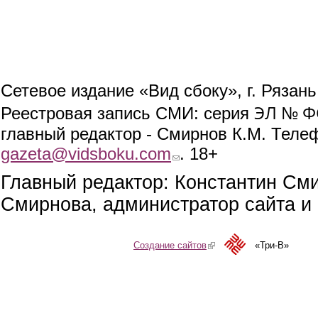
Сетевое издание «Вид сбоку», г. Рязан
ЭЛ № ФС
Реестровая запись СМИ: серия
главный редактор - Смирнов К.М. Телефо
gazeta@vidsboku.com
(link sends e-mail)
. 18+
Главный редактор: Константин См
Смирнова, администратор сайта и 
Создание сайтов
(link is external)
«Три-В»