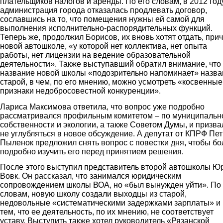
плательщиков налогов и аренды. По его словам, в 2012 год
администрация города отказалась продлевать договор,
сославшись на то, что помещения нужны ей самой для
выполнения исполнительно-распорядительных функций.
Теперь же, продолжил Борисов, их вновь хотят отдать, при
новой автошколе, «у которой нет коллектива, нет опыта
работы, нет лицензии на ведение образовательной
деятельности». Также выступавший обратил внимание, что
название новой школы «подозрительно напоминает» назва
старой, в чем, по его мнению, можно усмотреть «косвенные
признаки недобросовестной конкуренции».
Лариса Максимова ответила, что вопрос уже подробно
рассматривался профильным комитетом – по муниципальн
собственности и экологии, а также Советом Думы, и призва
не углубляться в новое обсуждение. А депутат от КПРФ Пет
Пыленок предложил снять вопрос с повестки дня, чтобы бо
подробно изучить его перед принятием решения.
После этого выступил представитель второй автошколы Ю
Вовк. Он рассказал, что занимался юридическим
сопровождением школы ВОА, но «был вынужден уйти». По 
словам, новую школу создали выходцы из старой,
недовольные «систематическими задержками зарплаты» и
тем, что ее деятельность, по их мнению, не соответствует
уставу. Выступить также хотел руководитель «Рязанской