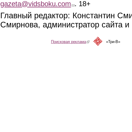
gazeta@vidsboku.com
(link sends e-mail)
. 18+
Главный редактор: Константин См
Смирнова, администратор сайта и 
Поисковая реклама
(link is external)
«Три-В»