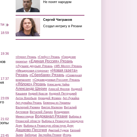
Не понят народом
Сергей Чиграков
сти
Создал интригу в Рязани
 18:59
 19:36
«Атрон» Рязань
«Глобус» Рязань
«Городские
«Единая Россия» Рязань
нов
проекты»
«Лучшие друзья» Рязань
«М5 Молл» Рязань
«Новая газета»
«Мещерская сторона»
Рязань
«Сбербанк» Рязань
«Северная
 17:37
компания»
«Справедливая Россия» Рязань
ня
«Яблоко» Рязань
Александр Чайка
Александр Шерин
Андрей
Алексей Фролов
Кашаев
Андрей Петруцкий
Андрей Красов
Аркадий Фомин
 23:09
Антон Воробьев
Арт-Лужайка
го
Арт-лужайка Рязань
Беженцы из Украины
Валерий Рюмин
Виталий
Виктор Малюгин
Артемов
Виталий Ларин
Владимир
Водоканал Рязани
Мимоглядов
Выборы в
 21:02
Рязанской области
Выборы в Рязанскую городскую
Тропы
Думу
Выборы в Рязанскую областную Думу
Дашково-Песочня
Дмитрий Гудков
Евгений
Заборье
Игорь
Зызин
Застройка Рязани
 23:45