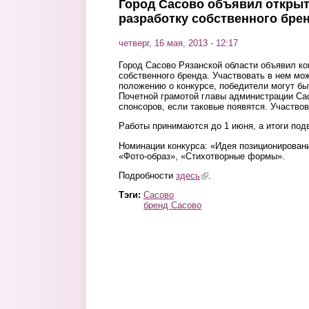
Город Сасово объявил открыт
разработку собственного бре
четверг, 16 мая, 2013 - 12:17
Город Сасово Рязанской области объявил ко
собственного бренда. Участвовать в нем м
положению о конкурсе, победители могут б
Почетной грамотой главы администрации Сас
спонсоров, если таковые появятся. Участв
Работы принимаются до 1 июня, а итоги под
Номинации конкурса: «Идея позиционировани
«Фото-образ», «Стихотворные формы».
Подробности
здесь
(link is external)
.
Тэги:
Сасово
бренд Сасово