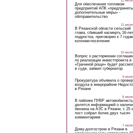
12 июля
Для обеспечения топливом
предприятий АПК «предпринят
дополнительные меры» -
облправительство
11 июля
В Рязанской области сельский
глава, сбивший насмерть 16-ле
подростка, приговорен к 7 года
колонии-поселения
10 июля
Вопрос о расторжении соглаше
по реализации инвестпроекта в
«Грачиной роще» будет рассмо
в суде, заявил губернатор
9 июля
Прокуратура объявила о провер
воздуха в микрорайоне Недост
в Рязани
8 июля
В паблике ПУВР автомобилист
делятся информацией о наличи
бензина на АЗС в Рязани, с 25 
пост собрал более двух тысяч
комментариев
7 июля
Дому-долгострою в Рязани в