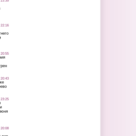
 23:35
ы
 22:16
тнего
м
 20:55
ния
трен
 20:43
ке
оево
 23:25
ы
и
июня
 20:08