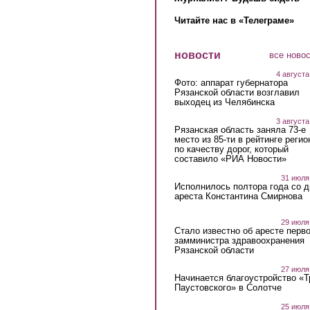
Читайте нас в «Телеграме»
новости
все ново
4 августа
Фото: аппарат губернатора
Рязанской области возглавил
выходец из Челябинска
3 августа
Рязанская область заняла 73-е
место из 85-ти в рейтинге регио
по качеству дорог, который
составило «РИА Новости»
31 июля
Исполнилось полтора года со д
ареста Константина Смирнова
29 июля
Стало известно об аресте перво
замминистра здравоохранения
Рязанской области
27 июля
Начинается благоустройство «
Паустовского» в Солотче
25 июля