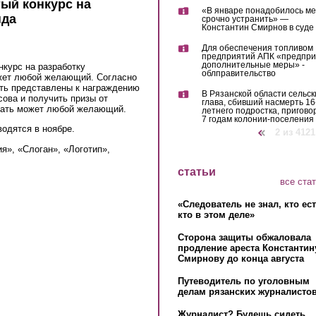
ый конкурс на
«В январе понадобилось м
нда
срочно устранить» —
Константин Смирнов в суде
Для обеспечения топливом
предприятий АПК «предпр
дополнительные меры» -
нкурс на разработку
облправительство
ожет любой желающий. Согласно
ыть представлены к награждению
В Рязанской области сельск
ова и получить призы от
глава, сбивший насмерть 16
овать может любой желающий.
летнего подростка, пригово
7 годам колонии-поселения
водятся в ноябре.
‹ предыдущая
2 из 4121
я», «Слоган», «Логотип»,
статьи
все ста
«Следователь не знал, кто ес
кто в этом деле»
Сторона защиты обжаловала
продление ареста Константин
Смирнову до конца августа
Путеводитель по уголовным
делам рязанских журналистов
Журналист? Будешь сидеть