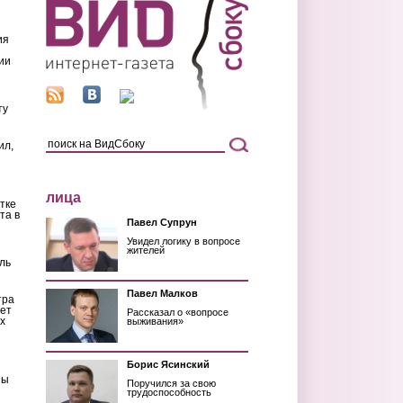
ия
ии
ту
ил,
лица
тке
та в
Павел Супрун
Увидел логику в вопросе
жителей
ль
Павел Малков
тра
ет
Рассказал о «вопросе
х
выживания»
Борис Ясинский
ны
Поручился за свою
трудоспособность