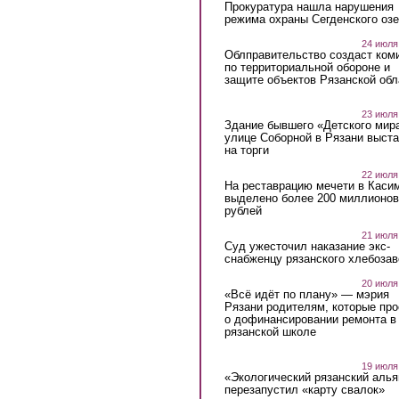
Прокуратура нашла нарушения
режима охраны Сегденского озе
24 июля
Облправительство создаст ком
по территориальной обороне и
защите объектов Рязанской обл
23 июля
Здание бывшего «Детского мир
улице Соборной в Рязани выст
на торги
22 июля
На реставрацию мечети в Каси
выделено более 200 миллионов
рублей
21 июля
Суд ужесточил наказание экс-
снабженцу рязанского хлебоза
20 июля
«Всё идёт по плану» — мэрия
Рязани родителям, которые пр
о дофинансировании ремонта в
рязанской школе
19 июля
«Экологический рязанский алья
перезапустил «карту свалок»