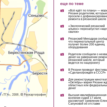
еще по теме
«Всё идёт по плану» — мэр
Рязани родителям, которые
просили о дофинансирован
ремонта в рязанской школе
«Экологический рязанский
альянс» перезапустил «кар
свалок»
Рязанский Минздрав сообщ
что перинатальный центр
получит более 200 единиц
оборудования
Родители сообщили о нехва
денег на завершение ремон
рязанской школе, который
ведется по нацпроекту
В Рязани проведут фестива
«Сделано/рождён в СССР»
Для реконструкции кинотеа
«Октябрь» мэрия Рязани жд
областных или федеральны
денег
Высшая квалификационная
коллегия судей 17 июля
рассмотрит заявление Еле
Сапуновой об отставке