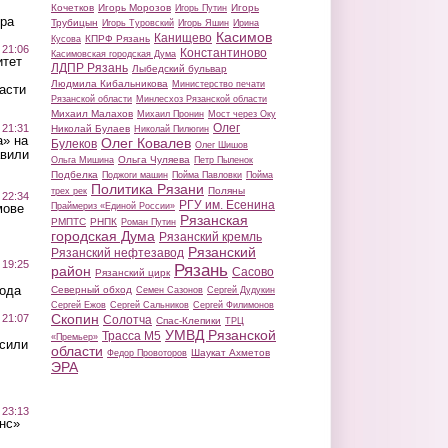
Кочетков
Игорь Морозов
Игорь
Игорь Путин
ра
Трубицын
Игорь Туровский
Игорь Яшин
Ирина
Касимов
Канищево
КПРФ Рязань
Кусова
 21:06
Константиново
Касимовская городская Дума
итет
ЛДПР Рязань
Лыбедский бульвар
Людмила Кибальникова
Министерство печати
асти
Рязанской области
Минлесхоз Рязанской области
Михаил Малахов
Михаил Пронин
Мост через Оку
Олег
 21:31
Николай Булаев
Николай Пилюгин
а» на
Олег Ковалев
Булеков
Олег Шишов
авили
Ольга Чуляева
Ольга Мишина
Петр Пыленок
Подбелка
Поджоги машин
Пойма Павловки
Пойма
Политика Рязани
Поляны
трех рек
 22:34
РГУ им. Есенина
Праймериз «Единой России»
мове
Рязанская
РМПТС
РНПК
Роман Путин
городская Дума
Рязанский кремль
Рязанский
Рязанский нефтезавод
 19:25
Рязань
район
Сасово
Рязанский цирк
вода
Северный обход
Семен Сазонов
Сергей Дудукин
Сергей Ежов
Сергей Сальников
Сергей Филимонов
Скопин
 21:07
Солотча
Спас-Клепики
ТРЦ
УМВД Рязанской
Трасса М5
«Премьер»
осили
области
Шаукат Ахметов
Федор Провоторов
ЭРА
 23:13
нс»