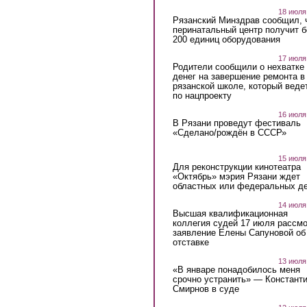
18 июля
Рязанский Минздрав сообщил, 
перинатальный центр получит 
200 единиц оборудования
17 июля
Родители сообщили о нехватке
денег на завершение ремонта в
рязанской школе, который веде
по нацпроекту
16 июля
В Рязани проведут фестиваль
«Сделано/рождён в СССР»
15 июля
Для реконструкции кинотеатра
«Октябрь» мэрия Рязани ждет
областных или федеральных де
14 июля
Высшая квалификационная
коллегия судей 17 июля рассмо
заявление Елены Сапуновой об
отставке
13 июля
«В январе понадобилось меня
срочно устранить» — Констант
Смирнов в суде