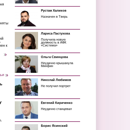
еня
Рустам Халиков
Назначен в Тверь
иняты
Лариса Пастухова
ий
Получила новую
-
должность в АФК
рен к
«Система»
следующая ›
Ольга Свинцова
Неудачно крышанула
Минфин
тьи
Николай Любимов
ть
Не получил портрет
у
Евгений Кириченко
Неудачно станцевал
.
Борис Ясинский