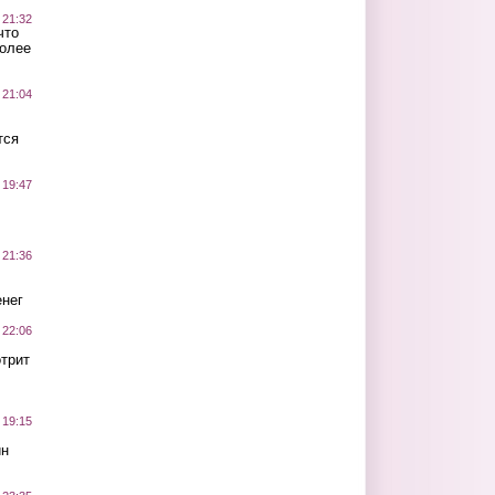
 21:32
что
более
 21:04
тся
 19:47
 21:36
нег
 22:06
трит
 19:15
ин