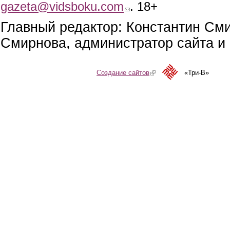
gazeta@vidsboku.com
(link sends e-mail)
. 18+
Главный редактор: Константин См
Смирнова, администратор сайта и 
Создание сайтов
(link is external)
«Три-В»