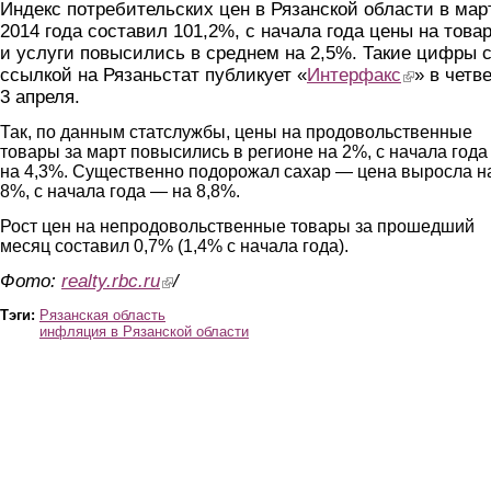
Индекс потребительских цен в Рязанской области в мар
2014 года составил 101,2%, с начала года цены на това
и услуги повысились в среднем на 2,5%. Такие цифры 
ссылкой на Рязаньстат публикует «
Интерфакс
(link is externa
» в четве
3 апреля.
Так, по данным статслужбы, цены на продовольственные
товары за март повысились в регионе на 2%, с начала год
на 4,3%. Существенно подорожал сахар — цена выросла н
8%, с начала года — на 8,8%.
Рост цен на непродовольственные товары за прошедший
месяц составил 0,7% (1,4% с начала года).
Фото:
realty.rbc.ru
(link is external)
/
Тэги:
Рязанская область
инфляция в Рязанской области