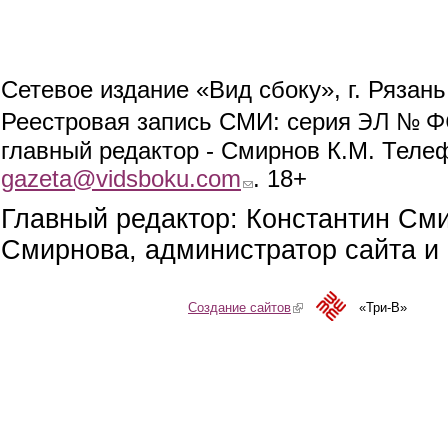
Сетевое издание «Вид сбоку», г. Рязан
ЭЛ № ФС
Реестровая запись СМИ: серия
главный редактор - Смирнов К.М. Телефо
gazeta@vidsboku.com
(link sends e-mail)
. 18+
Главный редактор: Константин См
Смирнова, администратор сайта и 
Создание сайтов
(link is external)
«Три-В»