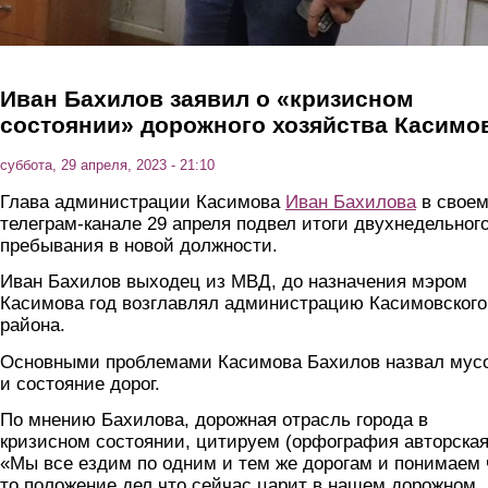
Иван Бахилов заявил о «кризисном
состоянии» дорожного хозяйства Касимо
суббота, 29 апреля, 2023 - 21:10
Глава администрации Касимова
Иван Бахилова
в свое
телеграм-канале 29 апреля подвел итоги двухнедельног
пребывания в новой должности.
Иван Бахилов выходец из МВД, до назначения мэром
Касимова год возглавлял администрацию Касимовского
района.
Основными проблемами Касимова Бахилов назвал мус
и состояние дорог.
По мнению Бахилова, дорожная отрасль города в
кризисном состоянии, цитируем (орфография авторская
«Мы все ездим по одним и тем же дорогам и понимаем 
то положение дел что сейчас царит в нашем дорожном