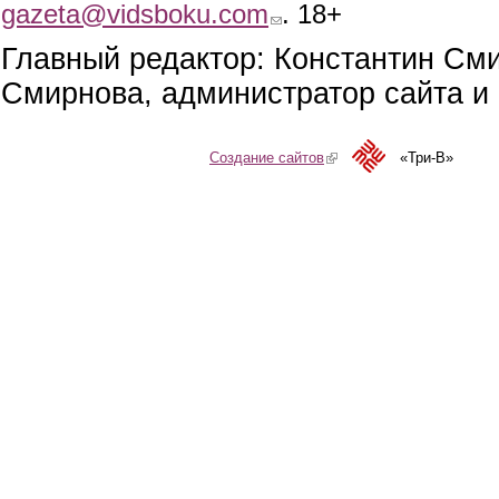
gazeta@vidsboku.com
(link sends e-mail)
. 18+
Главный редактор: Константин См
Смирнова, администратор сайта и 
Создание сайтов
(link is external)
«Три-В»