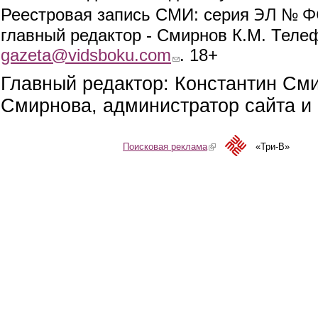
ЭЛ № ФС
Реестровая запись СМИ: серия
главный редактор - Смирнов К.М. Телефо
gazeta@vidsboku.com
(link sends e-mail)
. 18+
Главный редактор: Константин См
Смирнова, администратор сайта и 
Поисковая реклама
(link is external)
«Три-В»