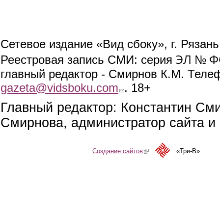
Сетевое издание «Вид сбоку», г. Рязан
ЭЛ № ФС
Реестровая запись СМИ: серия
главный редактор - Смирнов К.М. Телефо
gazeta@vidsboku.com
(link sends e-mail)
. 18+
Главный редактор: Константин См
Смирнова, администратор сайта и 
Создание сайтов
(link is external)
«Три-В»