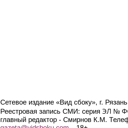
Сетевое издание «Вид сбоку», г. Рязан
ЭЛ № ФС
Реестровая запись СМИ: серия
главный редактор - Смирнов К.М. Телефо
gazeta@vidsboku.com
(link sends e-mail)
. 18+