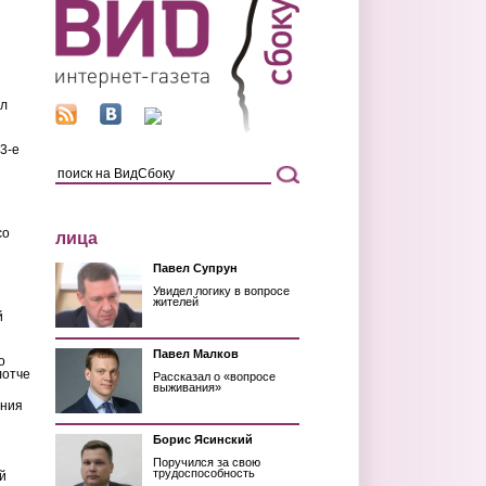
ил
3-е
со
лица
Павел Супрун
Увидел логику в вопросе
жителей
й
Павел Малков
о
лотче
Рассказал о «вопросе
выживания»
ения
Борис Ясинский
Поручился за свою
трудоспособность
й