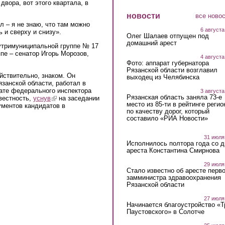
 двора, вот этого квартала, в
новости
все ново
л – я не знаю, что там можно
6 августа
ь и сверху и снизу».
Олег Шалаев отпущен под
домашний арест
нутримуниципальной группе № 17
пе – сенатор Игорь Морозов,
4 августа
Фото: аппарат губернатора
Рязанской области возглавил
йствительно, знаком. Он
выходец из Челябинска
занской области, работал в
рате федерального инспектора
3 августа
Рязанская область заняла 73-е
вестность,
уснув
(link is external)
на заседании
место из 85-ти в рейтинге регио
ументов кандидатов в
по качеству дорог, который
составило «РИА Новости»
31 июля
Исполнилось полтора года со д
ареста Константина Смирнова
29 июля
Стало известно об аресте перво
замминистра здравоохранения
Рязанской области
27 июля
Начинается благоустройство «
Паустовского» в Солотче