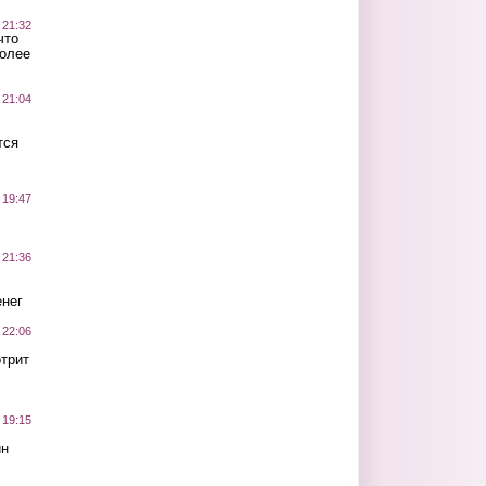
 21:32
что
более
 21:04
тся
 19:47
 21:36
нег
 22:06
трит
 19:15
ин