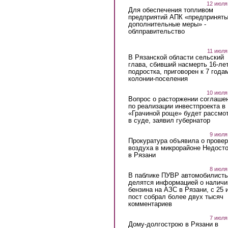
12 июля
Для обеспечения топливом
предприятий АПК «предпринят
дополнительные меры» -
облправительство
11 июля
В Рязанской области сельский
глава, сбивший насмерть 16-ле
подростка, приговорен к 7 года
колонии-поселения
10 июля
Вопрос о расторжении соглаше
по реализации инвестпроекта в
«Грачиной роще» будет рассмо
в суде, заявил губернатор
9 июля
Прокуратура объявила о провер
воздуха в микрорайоне Недост
в Рязани
8 июля
В паблике ПУВР автомобилист
делятся информацией о наличи
бензина на АЗС в Рязани, с 25 
пост собрал более двух тысяч
комментариев
7 июля
Дому-долгострою в Рязани в