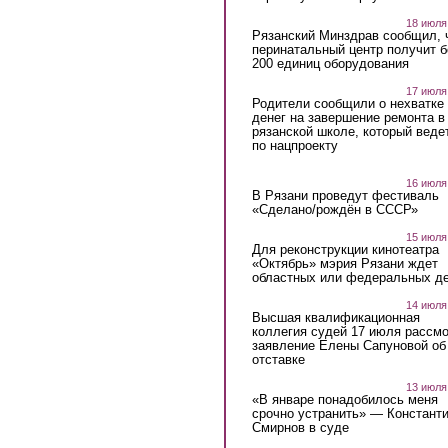
18 июля
Рязанский Минздрав сообщил, 
перинатальный центр получит 
200 единиц оборудования
17 июля
Родители сообщили о нехватке
денег на завершение ремонта в
рязанской школе, который веде
по нацпроекту
16 июля
В Рязани проведут фестиваль
«Сделано/рождён в СССР»
15 июля
Для реконструкции кинотеатра
«Октябрь» мэрия Рязани ждет
областных или федеральных де
14 июля
Высшая квалификационная
коллегия судей 17 июля рассмо
заявление Елены Сапуновой об
отставке
13 июля
«В январе понадобилось меня
срочно устранить» — Констант
Смирнов в суде