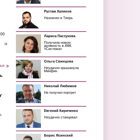
Рустам Халиков
Назначен в Тверь
у"
200
Лариса Пастухова
Получила новую
следующая ›
должность в АФК
«Система»
Ольга Свинцова
тьи
Неудачно крышанула
Минфин
ть
Николай Любимов
Не получил портрет
у
Евгений Кириченко
.
Неудачно станцевал
Борис Ясинский