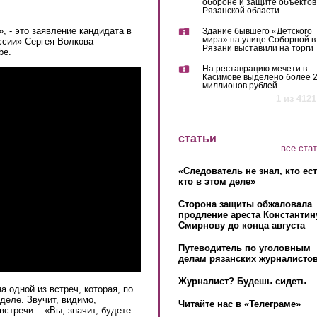
обороне и защите объектов
Рязанской области
, - это заявление кандидата в
Здание бывшего «Детского
мира» на улице Соборной в
ссии» Сергея Волкова
Рязани выставили на торги
be.
На реставрацию мечети в
ии" Сергей Волков: "власть прогнила и сверху, и сниз
Касимове выделено более 
миллионов рублей
1 из 4121
статьи
все ста
«Следователь не знал, кто ес
кто в этом деле»
Сторона защиты обжаловала
продление ареста Константин
Смирнову до конца августа
Путеводитель по уголовным
делам рязанских журналистов
Журналист? Будешь сидеть
 одной из встреч, которая, по
деле. Звучит, видимо,
Читайте нас в «Телеграме»
 встречи: «Вы, значит, будете