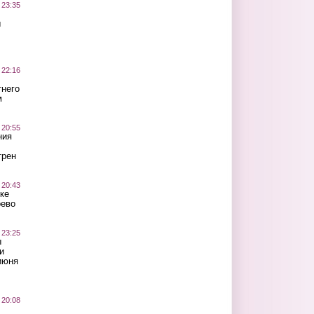
 23:35
ы
 22:16
тнего
м
 20:55
ния
трен
 20:43
ке
оево
 23:25
ы
и
июня
 20:08