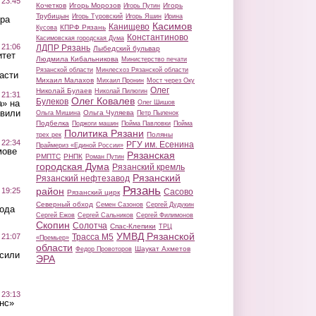
 23:45
Кочетков
Игорь Морозов
Игорь
Игорь Путин
Трубицын
Игорь Туровский
Игорь Яшин
Ирина
ра
Касимов
Канищево
КПРФ Рязань
Кусова
Константиново
Касимовская городская Дума
 21:06
ЛДПР Рязань
Лыбедский бульвар
итет
Людмила Кибальникова
Министерство печати
Рязанской области
Минлесхоз Рязанской области
асти
Михаил Малахов
Михаил Пронин
Мост через Оку
Олег
Николай Булаев
Николай Пилюгин
 21:31
Олег Ковалев
Булеков
а» на
Олег Шишов
авили
Ольга Чуляева
Ольга Мишина
Петр Пыленок
Подбелка
Поджоги машин
Пойма Павловки
Пойма
Политика Рязани
Поляны
трех рек
 22:34
РГУ им. Есенина
Праймериз «Единой России»
мове
Рязанская
РМПТС
РНПК
Роман Путин
городская Дума
Рязанский кремль
Рязанский
Рязанский нефтезавод
Рязань
район
 19:25
Сасово
Рязанский цирк
Северный обход
Семен Сазонов
Сергей Дудукин
вода
Сергей Ежов
Сергей Сальников
Сергей Филимонов
Скопин
Солотча
Спас-Клепики
ТРЦ
УМВД Рязанской
 21:07
Трасса М5
«Премьер»
области
Шаукат Ахметов
Федор Провоторов
осили
ЭРА
 23:13
нс»