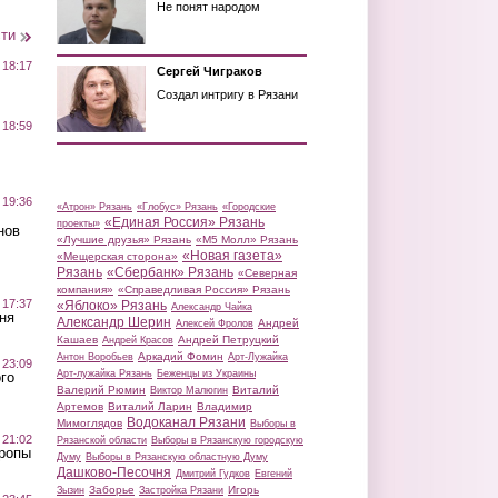
Не понят народом
сти
 18:17
Сергей Чиграков
Создал интригу в Рязани
 18:59
 19:36
«Атрон» Рязань
«Глобус» Рязань
«Городские
«Единая Россия» Рязань
проекты»
нов
«Лучшие друзья» Рязань
«М5 Молл» Рязань
«Новая газета»
«Мещерская сторона»
Рязань
«Сбербанк» Рязань
«Северная
компания»
«Справедливая Россия» Рязань
 17:37
«Яблоко» Рязань
Александр Чайка
ня
Александр Шерин
Андрей
Алексей Фролов
Кашаев
Андрей Петруцкий
Андрей Красов
Аркадий Фомин
Антон Воробьев
Арт-Лужайка
 23:09
Арт-лужайка Рязань
Беженцы из Украины
го
Валерий Рюмин
Виталий
Виктор Малюгин
Артемов
Виталий Ларин
Владимир
Водоканал Рязани
Мимоглядов
Выборы в
 21:02
Рязанской области
Выборы в Рязанскую городскую
Тропы
Думу
Выборы в Рязанскую областную Думу
Дашково-Песочня
Дмитрий Гудков
Евгений
Заборье
Игорь
Зызин
Застройка Рязани