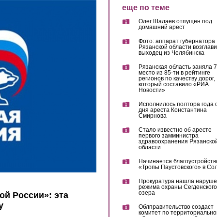
еще по теме
Олег Шалаев отпущен под
домашний арест
Фото: аппарат губернатора
Рязанской области возглав
выходец из Челябинска
Рязанская область заняла 7
место из 85-ти в рейтинге
регионов по качеству дорог,
который составило «РИА
Новости»
Исполнилось полтора года 
дня ареста Константина
Смирнова
Стало известно об аресте
первого замминистра
здравоохранения Рязанско
области
Начинается благоустройств
«Тропы Паустовского» в Со
Прокуратура нашла наруш
режима охраны Сегденского
озера
ой России»: эта
у
Облправительство создаст
комитет по территориально