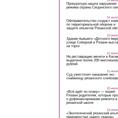
25 июля
Прокуратура нашла нарушения
режима охраны Сегденского озе
24 июля
Облправительство создаст ком
по территориальной обороне и
защите объектов Рязанской обл
23 июля
Здание бывшего «Детского мир
улице Соборной в Рязани выст
на торги
22 июля
На реставрацию мечети в Каси
выделено более 200 миллионов
рублей
21 июля
Суд ужесточил наказание экс-
снабженцу рязанского хлебоза
20 июля
«Всё идёт по плану» — мэрия
Рязани родителям, которые пр
о дофинансировании ремонта в
рязанской школе
19 июля
«Экологический рязанский алья
перезапустил «карту свалок»