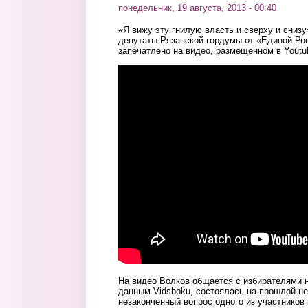
понедельник, 19 августа, 2013 - 00:40
«Я вижу эту гнилую власть и сверху и снизу»
депутаты Рязанской гордумы от «Единой Ро
запечатлено на видео, размещенном в Youtu
Рязань. Кандидат от "Единой Росс
На видео Волков общается с избирателями на
данным Vidsboku, состоялась на прошлой не
незаконченный вопрос одного из участников