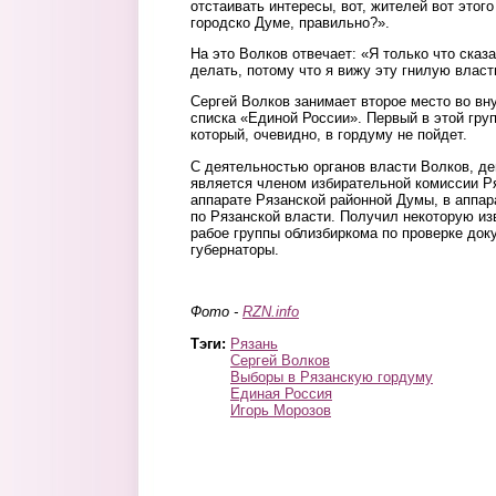
отстаивать интересы, вот, жителей вот этого
городско Думе, правильно?».
На это Волков отвечает: «Я только что сказа
делать, потому что я вижу эту гнилую власт
Сергей Волков занимает второе место во в
списка «Единой России». Первый в этой груп
который, очевидно, в гордуму не пойдет.
С деятельностью органов власти Волков, де
является членом избирательной комиссии Ря
аппарате Рязанской районной Думы, в аппа
по Рязанской власти. Получил некоторую из
рабое группы облизбиркома по проверке док
губернаторы.
volkov2.jpg
Фото -
RZN.info
Тэги:
Рязань
Сергей Волков
Выборы в Рязанскую гордуму
Единая Россия
Игорь Морозов