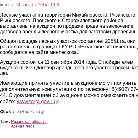
четверг, 14 августа, 2014 - 10:10
Лесные участки на территории Михайловского, Рязанского,
Рыбновского, Пронского и Старожиловского районов
выставлены на аукцион по продаже права на заключение
договора аренды лесного участка для заготовки древесины
Общая площадь лесных участков составляет 22551 га, они
расположены в границах ГКУ РО «Рязанское лесничество»,
сообщается на сайте минлесхоза.
Аукцион состоится 11 сентября 2014 года. С победителем
будет заключен договор аренды лесного участка сроком на 
лет.
Желающие принять участие в аукционе могут получить
дополнительную консультацию по телефону: 8(4912) 27-
44. С документацией об аукционе можно ознакомиться 
сайте:
www.torgi.gov.ru
(link is external)
.
Фото:
kemles.ru
(link is external)
Тэги:
Рязанская область
аренда леса