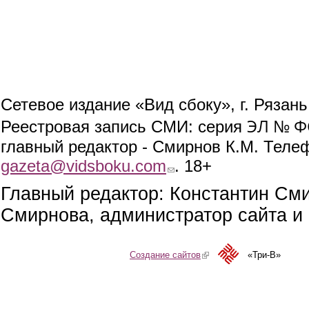
Сетевое издание «Вид сбоку», г. Рязан
ЭЛ № ФС
Реестровая запись СМИ: серия
главный редактор - Смирнов К.М. Телефо
gazeta@vidsboku.com
(link sends e-mail)
. 18+
Главный редактор: Константин См
Смирнова, администратор сайта и 
Создание сайтов
(link is external)
«Три-В»