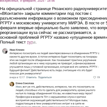
воскресенье, 9 февраля, 2025 - 18:56
На официальной странице Рязанского радиоуниверсите
«ВКонтакте» закрыли комментарии под постом с
разъяснением информации о возможном присоединени
РГРТУ к московскому университету МИРЭА. В посте от 
февраля впервые официально было заявлено, что вопр
реорганизации вуза сейчас не рассматривается, а
основной проблемой РГРТУ названо «упущенное время»
Полный текст
тут
(link is external)
.