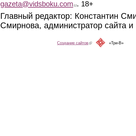
gazeta@vidsboku.com
(link sends e-mail)
. 18+
Главный редактор: Константин См
Смирнова, администратор сайта и 
Создание сайтов
(link is external)
«Три-В»