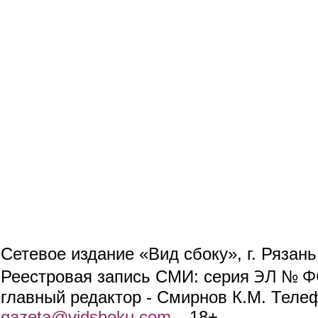
Сетевое издание «Вид сбоку», г. Рязан
ЭЛ № ФС
Реестровая запись СМИ: серия
главный редактор - Смирнов К.М. Телефо
gazeta@vidsboku.com
(link sends e-mail)
. 18+