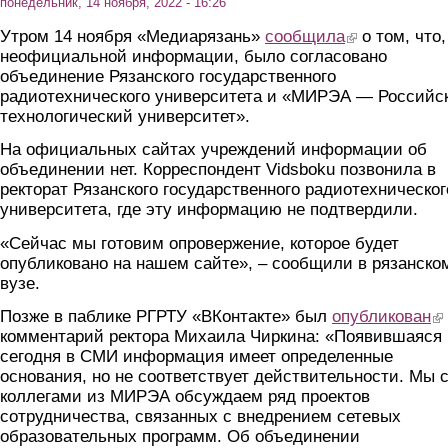
понедельник, 14 ноября, 2022 - 16:26
Утром 14 ноября «Медиарязань»
сообщила
(link is external)
о том, что,
неофициальной информации, было согласовано
объединение Рязанского государственного
радиотехнического университета и «МИРЭА — Российс
технологический университет».
На официальных сайтах учреждений информации об
объединении нет. Корреспондент Vidsboku позвонила в
ректорат Рязанского государственного радиотехническог
университета, где эту информацию не подтвердили.
«Сейчас мы готовим опровержение, которое будет
опубликовано на нашем сайте», – сообщили в рязанско
вузе.
Позже в паблике РГРТУ «ВКонтакте» был
опубликован
(li
комментарий ректора Михаила Чиркина: «Появившаяся
сегодня в СМИ информация имеет определенные
основания, но не соответствует действительности. Мы 
коллегами из МИРЭА обсуждаем ряд проектов
сотрудничества, связанных с внедрением сетевых
образовательных программ. Об объединении