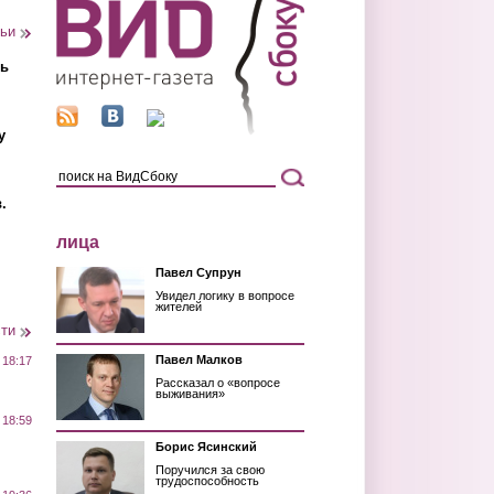
тьи
ть
у
.
лица
Павел Супрун
Увидел логику в вопросе
жителей
сти
Павел Малков
 18:17
Рассказал о «вопросе
выживания»
 18:59
Борис Ясинский
Поручился за свою
трудоспособность