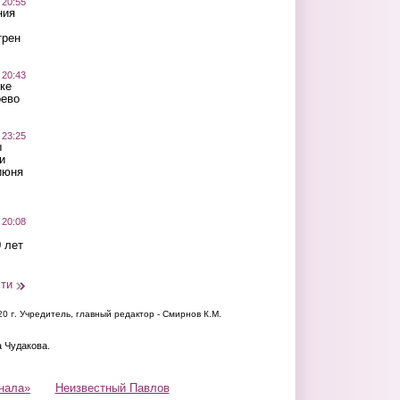
 20:55
ния
трен
 20:43
ке
оево
 23:25
ы
и
июня
 20:08
 лет
сти
20 г.
Учредитель, главный редактор - Смирнов К.М.
а Чудакова.
нала»
Неизвестный Павлов