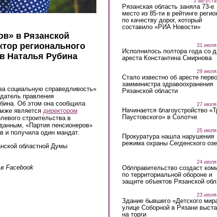
3 августа
Рязанская область заняла 73-е
место из 85-ти в рейтинге регио
по качеству дорог, который
составило «РИА Новости»
ов» в Рязанской
ктор регионального
31 июля
Исполнилось полтора года со д
в Наталья Рубина
ареста Константина Смирнова
29 июля
Стало известно об аресте перво
замминистра здравоохранения
 за социальную справедливость»
Рязанской области
едатель правления
убина. Об этом она сообщила
27 июля
Начинается благоустройство «
также является
директором
Паустовского» в Солотче
левого строительства в
данным, «Партия пенсионеров»
25 июля
в и получила один мандат.
Прокуратура нашла нарушения
режима охраны Сегденского озе
анской областной Думы
24 июля
в Facebook
Облправительство создаст ком
по территориальной обороне и
защите объектов Рязанской обл
23 июля
Здание бывшего «Детского мир
улице Соборной в Рязани выст
на торги