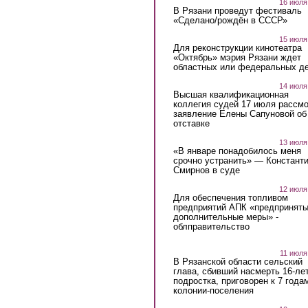
16 июля
В Рязани проведут фестиваль
«Сделано/рождён в СССР»
15 июля
Для реконструкции кинотеатра
«Октябрь» мэрия Рязани ждет
областных или федеральных де
14 июля
Высшая квалификационная
коллегия судей 17 июля рассмо
заявление Елены Сапуновой об
отставке
13 июля
«В январе понадобилось меня
срочно устранить» — Констант
Смирнов в суде
12 июля
Для обеспечения топливом
предприятий АПК «предпринят
дополнительные меры» -
облправительство
11 июля
В Рязанской области сельский
глава, сбивший насмерть 16-ле
подростка, приговорен к 7 года
колонии-поселения