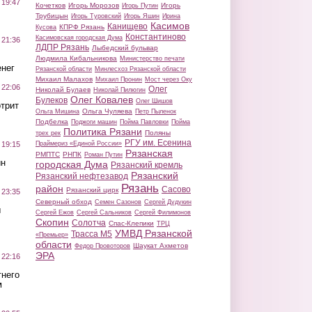
 19:47
Кочетков
Игорь Морозов
Игорь
Игорь Путин
Трубицын
Игорь Туровский
Игорь Яшин
Ирина
Касимов
Канищево
КПРФ Рязань
Кусова
Константиново
Касимовская городская Дума
 21:36
ЛДПР Рязань
Лыбедский бульвар
Людмила Кибальникова
Министерство печати
нег
Рязанской области
Минлесхоз Рязанской области
Михаил Малахов
Михаил Пронин
Мост через Оку
 22:06
Олег
Николай Булаев
Николай Пилюгин
Олег Ковалев
Булеков
Олег Шишов
трит
Ольга Чуляева
Ольга Мишина
Петр Пыленок
Подбелка
Поджоги машин
Пойма Павловки
Пойма
Политика Рязани
Поляны
трех рек
РГУ им. Есенина
Праймериз «Единой России»
 19:15
Рязанская
РМПТС
РНПК
Роман Путин
ин
городская Дума
Рязанский кремль
Рязанский
Рязанский нефтезавод
Рязань
район
Сасово
Рязанский цирк
 23:35
Северный обход
Семен Сазонов
Сергей Дудукин
ы
Сергей Ежов
Сергей Сальников
Сергей Филимонов
Скопин
Солотча
Спас-Клепики
ТРЦ
УМВД Рязанской
Трасса М5
«Премьер»
области
Шаукат Ахметов
Федор Провоторов
ЭРА
 22:16
тнего
м