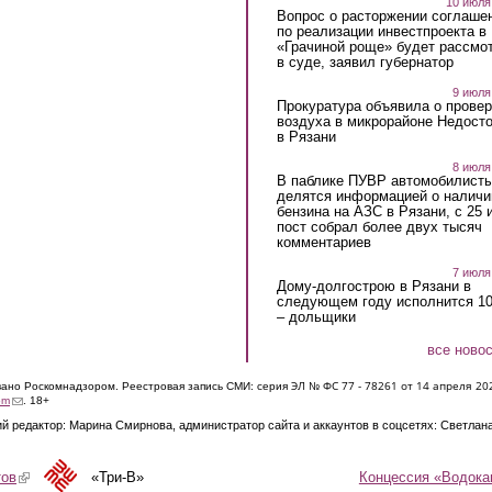
10 июля
Вопрос о расторжении соглаше
по реализации инвестпроекта в
«Грачиной роще» будет рассмо
в суде, заявил губернатор
9 июля
Прокуратура объявила о провер
воздуха в микрорайоне Недост
в Рязани
8 июля
В паблике ПУВР автомобилист
делятся информацией о наличи
бензина на АЗС в Рязани, с 25 
пост собрал более двух тысяч
комментариев
7 июля
Дому-долгострою в Рязани в
следующем году исполнится 10
– дольщики
все ново
ЭЛ № ФС 77 - 7826
1 от 14 апреля 20
овано Роскомнадзором. Реестровая запись СМИ: серия
(link sends e-mail)
om
. 18+
й редактор: Марина Смирнова, администратор сайта и аккаунтов в соцсетях: Светлан
Концессия «Водока
тов
(link is external)
«Три-В»