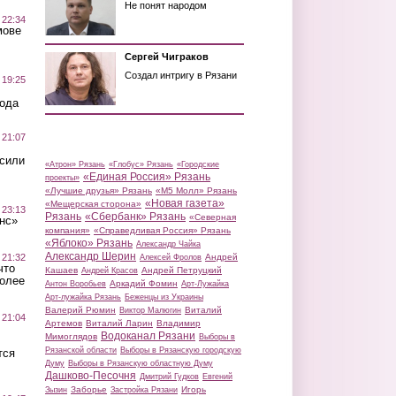
Не понят народом
 22:34
мове
Сергей Чиграков
Создал интригу в Рязани
 19:25
вода
 21:07
осили
«Атрон» Рязань
«Глобус» Рязань
«Городские
«Единая Россия» Рязань
проекты»
«Лучшие друзья» Рязань
«М5 Молл» Рязань
«Новая газета»
«Мещерская сторона»
 23:13
Рязань
«Сбербанк» Рязань
«Северная
нс»
компания»
«Справедливая Россия» Рязань
«Яблоко» Рязань
Александр Чайка
Александр Шерин
 21:32
Андрей
Алексей Фролов
что
Кашаев
Андрей Петруцкий
Андрей Красов
более
Аркадий Фомин
Антон Воробьев
Арт-Лужайка
Арт-лужайка Рязань
Беженцы из Украины
Валерий Рюмин
Виталий
Виктор Малюгин
 21:04
Артемов
Виталий Ларин
Владимир
Водоканал Рязани
Мимоглядов
Выборы в
Рязанской области
Выборы в Рязанскую городскую
тся
Думу
Выборы в Рязанскую областную Думу
Дашково-Песочня
Дмитрий Гудков
Евгений
Заборье
Игорь
Зызин
Застройка Рязани