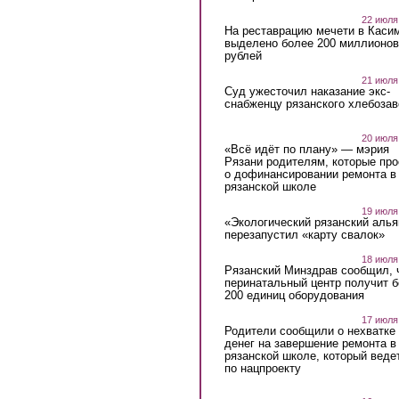
22 июля
На реставрацию мечети в Каси
выделено более 200 миллионов
рублей
21 июля
Суд ужесточил наказание экс-
снабженцу рязанского хлебоза
20 июля
«Всё идёт по плану» — мэрия
Рязани родителям, которые пр
о дофинансировании ремонта в
рязанской школе
19 июля
«Экологический рязанский алья
перезапустил «карту свалок»
18 июля
Рязанский Минздрав сообщил, 
перинатальный центр получит 
200 единиц оборудования
17 июля
Родители сообщили о нехватке
денег на завершение ремонта в
рязанской школе, который веде
по нацпроекту