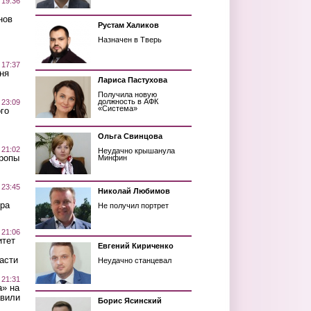
 19:36
нов
Рустам Халиков
Назначен в Тверь
 17:37
ня
Лариса Пастухова
Получила новую
должность в АФК
 23:09
«Система»
го
Ольга Свинцова
 21:02
Неудачно крышанула
Тропы
Минфин
 23:45
Николай Любимов
ра
Не получил портрет
 21:06
итет
Евгений Кириченко
асти
Неудачно станцевал
 21:31
а» на
авили
Борис Ясинский