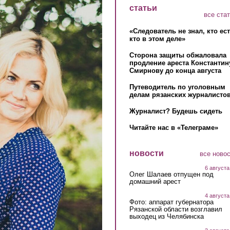
статьи
все ста
«Следователь не знал, кто ес
кто в этом деле»
Сторона защиты обжаловала
продление ареста Константин
Смирнову до конца августа
Путеводитель по уголовным
делам рязанских журналистов
Журналист? Будешь сидеть
Читайте нас в «Телеграме»
новости
все ново
6 августа
Олег Шалаев отпущен под
домашний арест
4 августа
Фото: аппарат губернатора
Рязанской области возглавил
выходец из Челябинска