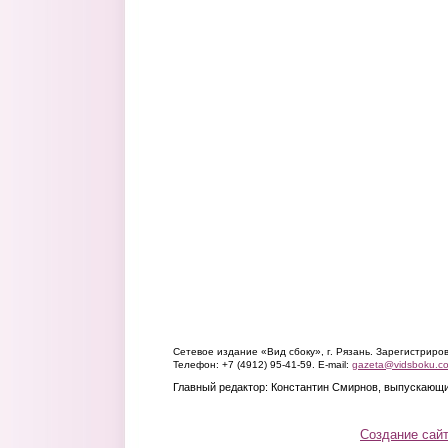
Сетевое издание «Вид сбоку», г. Рязань. Зарегистрир
Телефон: +7 (4912) 95-41-59. E-mail:
gazeta@vidsboku.c
Главный редактор: Константин Смирнов, выпускающи
Создание сай