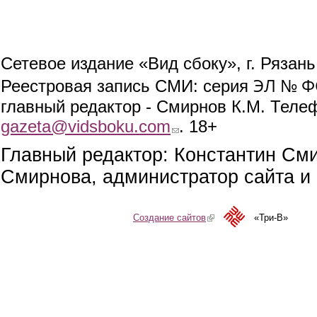
Сетевое издание «Вид сбоку», г. Рязан
ЭЛ № ФС
Реестровая запись СМИ: серия
главный редактор - Смирнов К.М. Телефо
gazeta@vidsboku.com
(link sends e-mail)
. 18+
Главный редактор: Константин См
Смирнова, администратор сайта и 
Создание сайтов
(link is external)
«Три-В»