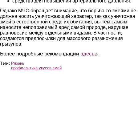
средства для повышения артериального давления.
Однако МЧС обращает внимание, что борьба со змеями не
должна носить уничтожающий характер, так как уничтожая
змей в естественной среде их обитания, вы тем самым
наносите непоправимый вред самой природе, нарушая
равновесие между отдельными видами. В частности,
создаются предпосылки для массового размножения
грызунов.
Более подробные рекомендации
здесь
(link is external)
.
Тэги:
Рязань
профилактика укусов змей