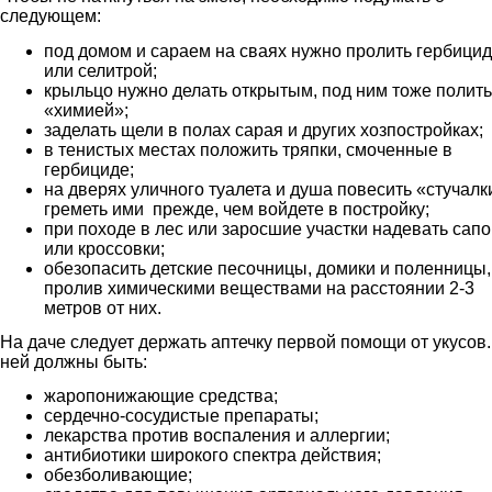
следующем:
под домом и сараем на сваях нужно пролить гербици
или селитрой;
крыльцо нужно делать открытым, под ним тоже полить
«химией»;
заделать щели в полах сарая и других хозпостройках;
в тенистых местах положить тряпки, смоченные в
гербициде;
на дверях уличного туалета и душа повесить «стучалк
греметь ими прежде, чем войдете в постройку;
при походе в лес или заросшие участки надевать сапо
или кроссовки;
обезопасить детские песочницы, домики и поленницы,
пролив химическими веществами на расстоянии 2-3
метров от них.
На даче следует держать аптечку первой помощи
от укусов.
ней должны быть:
жаропонижающие средства;
сердечно-сосудистые препараты;
лекарства против воспаления и аллергии;
антибиотики широкого спектра действия;
обезболивающие;