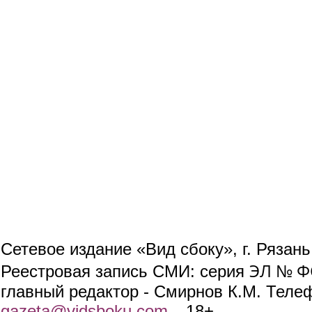
Сетевое издание «Вид сбоку», г. Рязан
ЭЛ № ФС
Реестровая запись СМИ: серия
главный редактор - Смирнов К.М. Телефо
gazeta@vidsboku.com
(link sends e-mail)
. 18+