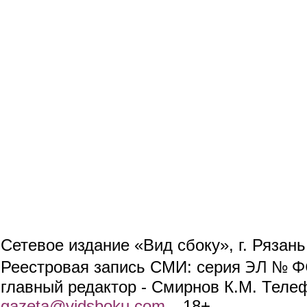
Сетевое издание «Вид сбоку», г. Рязан
ЭЛ № ФС
Реестровая запись СМИ: серия
главный редактор - Смирнов К.М. Телефо
gazeta@vidsboku.com
(link sends e-mail)
. 18+