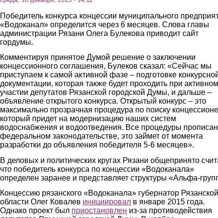
Победитель конкурса концессии муниципального предприя
«Водоканал» определится через 6 месяцев. Слова главы
администрации Рязани Олега Булекова приводит сайт
гордумы.
Комментируя принятое Думой решение о заключении
концессионного соглашения, Булеков сказал: «Сейчас мы
приступаем к самой активной фазе – подготовке конкурсно
документации, которая также будет проходить при активно
участии депутатов Рязанской городской Думы, и дальше –
объявление открытого конкурса. Открытый конкурс – это
максимально прозрачная процедура по поиску концессионе
который придет на модернизацию наших систем
водоснабжения и водоотведения. Все процедуры прописан
федеральном законодательстве, это займет от момента
разработки до объявления победителя 5-6 месяцев».
В деловых и политических кругах Рязани общепринято счит
что победитель конкурса по концессии «Водоканала»
определен заранее и представляет структуры «Альфа-груп
Концессию рязанского «Водоканала» губернатор Рязанско
области Олег Ковалев
инициировал
в январе 2015 года.
Однако проект был
приостановлен
из-за противодействия