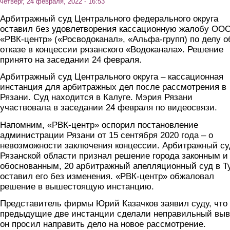
четверг, 24 февраля, 2022 - 16:53
Арбитражный суд Центрального федерального округа
оставил без удовлетворения кассационную жалобу ОО
«РВК-центр» («Росводоканал», «Альфа-групп) по делу о
отказе в концессии рязанского «Водоканала». Решение
принято на заседании 24 февраля.
Арбитражный суд Центрального округа – кассационная
инстанция для арбитражных дел после рассмотрения в
Рязани. Суд находится в Калуге. Мэрия Рязани
участвовала в заседании 24 февраля по видеосвязи.
Напомним, «РВК-центр» оспорил постановление
администрации Рязани от 15 сентября 2020 года – о
невозможности заключения концессии. Арбитражный су
Рязанской области признал решение города законным и
обоснованным, 20 арбитражный апелляционный суд в Т
оставил его без изменения. «РВК-центр» обжаловал
решение в вышестоящую инстанцию.
Представитель фирмы Юрий Казачков заявил суду, что
предыдущие две инстанции сделали неправильный выв
он просил направить дело на новое рассмотрение.