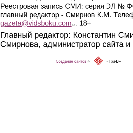
ЭЛ № ФС
Реестровая запись СМИ: серия
главный редактор - Смирнов К.М. Телефо
gazeta@vidsboku.com
(link sends e-mail)
. 18+
Главный редактор: Константин См
Смирнова, администратор сайта и 
Создание сайтов
(link is external)
«Три-В»