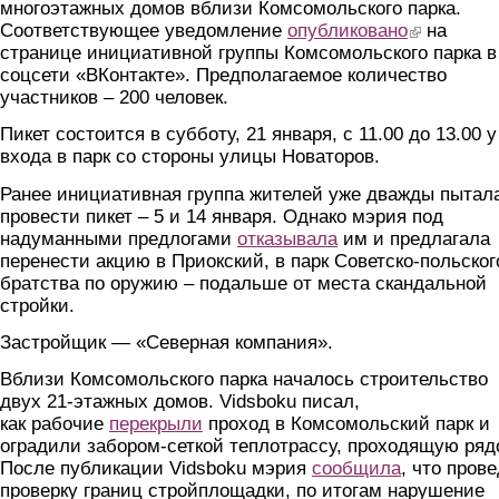
многоэтажных домов вблизи Комсомольского парка.
Соответствующее уведомление
опубликовано
(link is externa
на
странице инициативной группы Комсомольского парка в
соцсети «ВКонтакте». Предполагаемое количество
участников – 200 человек.
Пикет состоится в субботу, 21 января, с 11.00 до 13.00 у
входа в парк со стороны улицы Новаторов.
Ранее инициативная группа жителей уже дважды пытал
провести пикет – 5 и 14 января. Однако мэрия под
надуманными предлогами
отказывала
им и предлагала
перенести акцию в Приокский, в парк Советско-польског
братства по оружию – подальше от места скандальной
стройки.
Застройщик — «Северная компания».
Вблизи Комсомольского парка началось строительство
двух 21-этажных домов. Vidsboku писал,
как рабочие
перекрыли
проход в Комсомольский парк и
оградили забором-сеткой теплотрассу, проходящую ряд
После публикации Vidsboku мэрия
сообщила
, что прове
проверку границ стройплощадки, по итогам нарушение