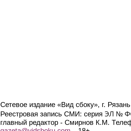
Сетевое издание «Вид сбоку», г. Рязан
ЭЛ № ФС
Реестровая запись СМИ: серия
главный редактор - Смирнов К.М. Телефо
gazeta@vidsboku.com
(link sends e-mail)
. 18+